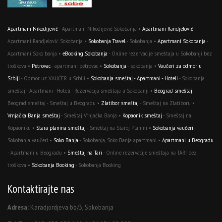
Apartmani Nikodijević
- Apartmani Nikodijević Sokobanja •
Apartmani Randjelović
-
Apartmani Randjelović Sokobanja •
Sokobanja Travel
- Sokobanja •
Apartmani Sokobanja
-
Apartmani Soko banja •
eBooking Sokobanja
- Online rezervacije smeštaja u Sokobanji bez
troškova •
Petrovac
- apartmani petrovac •
Sokobanja
- sokobanja •
Vaučeri za odmor u
Srbiji
- Odmor uz VAUČER u Srbiji •
Sokobanja smeštaj - Apartmani - Hoteli
- Sokobanja
smeštaj - Apartmani - Hoteli - Rezervacija smeštaja u Sokobanji •
Beograd smeštaj
-
Beograd smeštaj - Smeštaj u Beogradu •
Zlatibor smeštaj
- Smeštaj na Zlatiboru •
Vrnjačka Banja smeštaj
- Smeštaj Vrnjačka Banja •
Kopaonik smeštaj
- Smeštaj na
Kopaoniku •
Stara planina smeštaj
- Smeštaj na Staroj Planini •
Sokobanja vaučeri
-
Sokobanja vaučeri •
Soko Banja
- Sokobanja, Soko Banja apartmani •
Apartmani u Beogradu
- Apartmani u Beogradu •
Smeštaj na Tari
- Online rezervacije smeštaja na TARI bez
troškova •
Sokobanja Booking
- Sokobanja Booking
Kontaktirajte nas
Adresa:
Karadjordjeva bb/3, Sokobanja