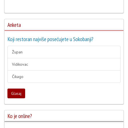
Anketa
Koji restoran najviše posećujete u Sokobanji?
Župan
Vidikovac
Čikago
Glasaj
Ko je online?