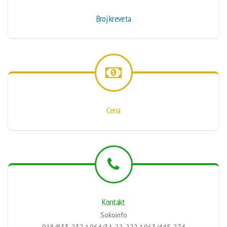
Broj kreveta
Cena
Kontakt
Sokoinfo
018/833-232 * 064/31-22-222 * 063/445-274