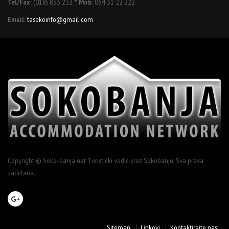
Tel/Fax:
(018) 833 232
* Mob:
064 31 22 222
Email:
tasokoinfo@gmail.com
Copyright © Soko-banja.net Turistički vodič kroz Sokobanju. Sva prava
zadržana.
Sitemap
Linkovi
Kontaktirajte nas