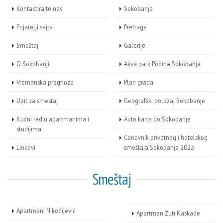
Kontaktirajte nas
Sokobanja
Prijatelji sajta
Pretraga
Smeštaj
Galerije
O Sokobanji
Akva park Podina Sokobanja
Vremenska prognoza
Plan grada
Upit za smestaj
Geografski položaj Sokobanje
Kućni red u apartmanima i
Auto karta do Sokobanje
studijima
Cenovnik privatnog i hotelskog
Linkovi
smeštaja Sokobanja 2023
Smeštaj
Apartmani Nikodijević
Apartman Žuti Kaskade