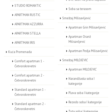
STUDIO ROMANTIC
Soba sa terasom
APARTMAN RUSTIC
Smeštaj Milisavljević
APARTMAN AZZURRA
Apartman Grin Milisavljević
APARTMAN STELLA
Apartman Oranž
Milisavljević
APARTMAN IRIS
Apartman Pedja Milisavljević
Kuća Promenada
Smeštaj MILOJEVIĆ
Comfort apartman 1 -
Četvorokrevetni
Apartman MILOJEVIĆ
Comfort apartman 2 -
Narandžasta soba I
Četvorokrevetni
kategorije
Standard apartman 1 -
Plava soba I kategorije
Četvorokrevetni
Rezedo soba I kategorije
Standard apartman 2 -
Četvorokevetni
Žuta soba I kategorije