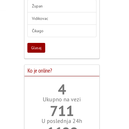
Župan
Vidikovac
Čikago
Glasaj
Ko je online?
5
Ukupno na vezi
790
U poslednja 24h