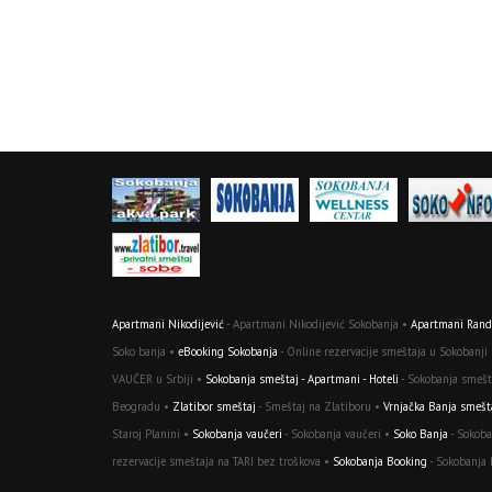
Apartmani Nikodijević
- Apartmani Nikodijević Sokobanja •
Apartmani Randj
Soko banja •
eBooking Sokobanja
- Online rezervacije smeštaja u Sokobanji
VAUČER u Srbiji •
Sokobanja smeštaj - Apartmani - Hoteli
- Sokobanja smešta
Beogradu •
Zlatibor smeštaj
- Smeštaj na Zlatiboru •
Vrnjačka Banja smešt
Staroj Planini •
Sokobanja vaučeri
- Sokobanja vaučeri •
Soko Banja
- Sokoba
rezervacije smeštaja na TARI bez troškova •
Sokobanja Booking
- Sokobanja