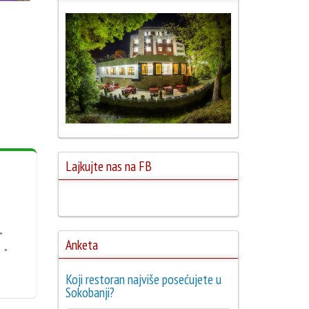
Lajkujte nas na FB
*
Anketa
 *
Koji restoran najviše posećujete u
Sokobanji?