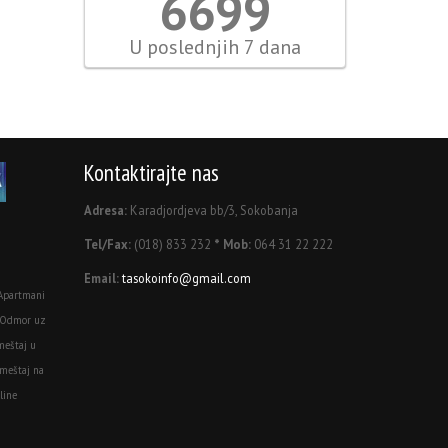
7443
U poslednjih 7 dana
Kontaktirajte nas
Adresa:
Karadjordjeva bb/3, Sokobanja
Tel/Fax:
(018) 833 232
* Mob:
064 31 22 222
Email:
tasokoinfo@gmail.com
Apartmani
 Odmor uz
meštaj u
meštaj na
line