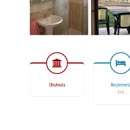
Obuhvata
Broj krevet
2+2