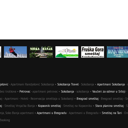
elović
- Apartmani Randjelović Sokobanja •
Sokobanja Travel
- Sokobanja •
Apartmani Sokobanja
- 
 bez troškova •
Petrovac
- apartmani petrovac •
Sokobanja
- sokobanja •
Vaučeri za odmor u Srbiji
-
j - Apartmani - Hoteli - Rezervacija smeštaja u Sokobanji •
Beograd smeštaj
- Beograd smeštaj - S
aj
- Smeštaj Vrnjačka Banja •
Kopaonik smeštaj
- Smeštaj na Kopaoniku •
Stara planina smeštaj
- S
nja, Soko Banja apartmani •
Apartmani u Beogradu
- Apartmani u Beogradu •
Smeštaj na Tari
- On
 Booking