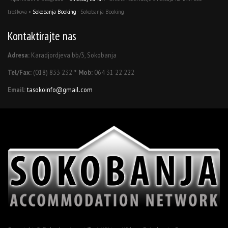
troškova •
Sokobanja Booking
- Sokobanja Booking
Kontaktirajte nas
Adresa:
Karadjordjeva bb/3, Sokobanja
Tel/Fax:
(018) 833 232
* Mob:
064 31 22 222
Email:
tasokoinfo@gmail.com