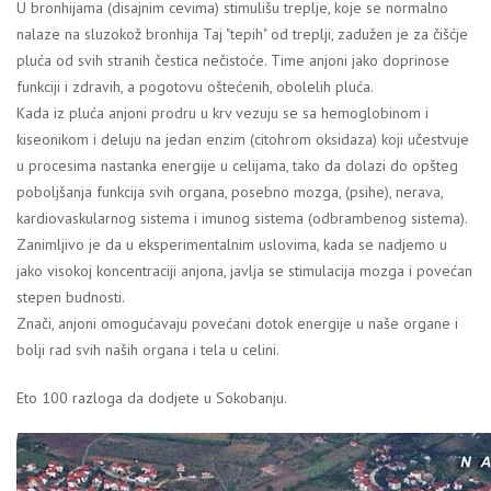
U bronhijama (disajnim cevima) stimulišu treplje, koje se normalno
nalaze na sluzokož bronhija Taj "tepih" od treplji, zadužen je za čišćje
pluća od svih stranih čestica nečistoće. Time anjoni jako doprinose
funkciji i zdravih, a pogotovu oštećenih, obolelih pluća.
Kada iz pluća anjoni prodru u krv vezuju se sa hemoglobinom i
kiseonikom i deluju na jedan enzim (citohrom oksidaza) koji učestvuje
u procesima nastanka energije u celijama, tako da dolazi do opšteg
poboljšanja funkcija svih organa, posebno mozga, (psihe), nerava,
kardiovaskularnog sistema i imunog sistema (odbrambenog sistema).
Zanimljivo je da u eksperimentalnim uslovima, kada se nadjemo u
jako visokoj koncentraciji anjona, javlja se stimulacija mozga i povećan
stepen budnosti.
Znači, anjoni omogućavaju povećani dotok energije u naše organe i
bolji rad svih naših organa i tela u celini.
Eto 100 razloga da dodjete u Sokobanju.