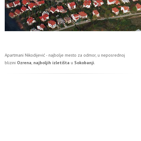
Apartmani Nikodijević - najbolje mesto za odmor, u neposrednoj
blizini
Ozrena
,
najboljih izletišta
u
Sokobanji
.