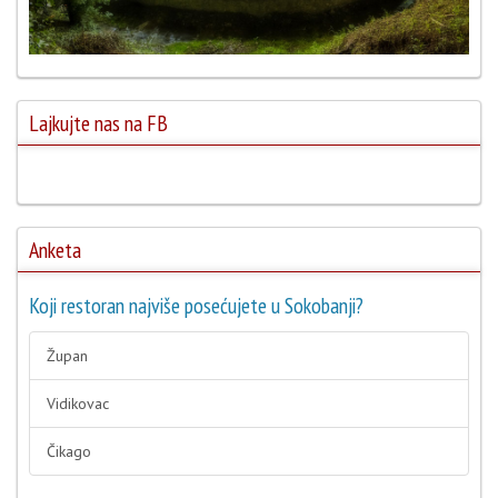
Lajkujte nas na FB
Anketa
Koji restoran najviše posećujete u Sokobanji?
Župan
Vidikovac
Čikago