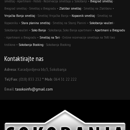
smeštaj - Apartmani - Hoteli - Rezervacija smeštaja u Sokobanji •
Beograd smeštaj
-
Beograd smeštaj - Smeštaj u Beogradu •
Zlatibor smeštaj
- Smeštaj na Zlatiboru •
Vrnjačka Banja smeštaj
- Smeštaj Vrnjačka Banja •
Kopaonik smeštaj
- Smeštaj na
Kopaoniku •
Stara planina smeštaj
- Smeštaj na Staroj Planini •
Sokobanja vaučeri
-
Sokobanja vaučeri •
Soko Banja
- Sokobanja, Soko Banja apartmani •
Apartmani u Beogradu
- Apartmani u Beogradu •
Smeštaj na Tari
- Online rezervacije smeštaja na TARI bez
troškova •
Sokobanja Booking
- Sokobanja Booking
Kontaktirajte nas
Adresa:
Karadjordjeva bb/3, Sokobanja
Tel/Fax:
(018) 833 232
* Mob:
064 31 22 222
Email:
tasokoinfo@gmail.com