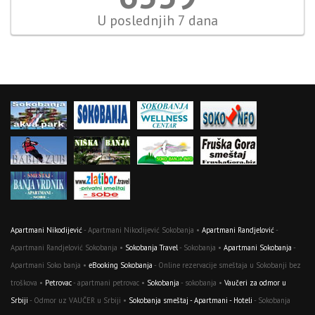
U poslednjih 7 dana
Apartmani Nikodijević
- Apartmani Nikodijević Sokobanja •
Apartmani Randjelović
-
Apartmani Randjelović Sokobanja •
Sokobanja Travel
- Sokobanja •
Apartmani Sokobanja
-
Apartmani Soko banja •
eBooking Sokobanja
- Online rezervacije smeštaja u Sokobanji bez
troškova •
Petrovac
- apartmani petrovac •
Sokobanja
- sokobanja •
Vaučeri za odmor u
Srbiji
- Odmor uz VAUČER u Srbiji •
Sokobanja smeštaj - Apartmani - Hoteli
- Sokobanja