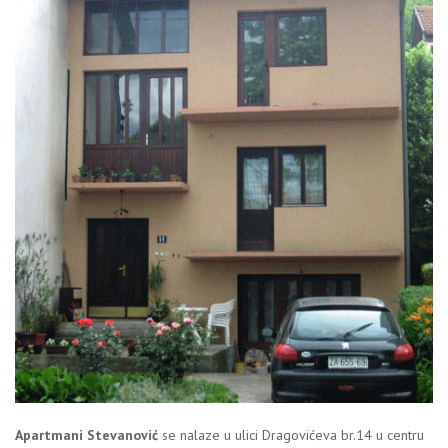
Apartmani Stevanović
se nalaze u ulici Dragovićeva br.14 u centru