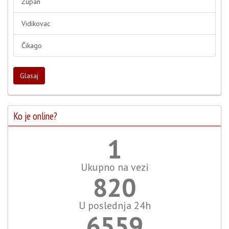
Župan
Vidikovac
Čikago
Glasaj
Ko je online?
1
Ukupno na vezi
879
U poslednja 24h
7027