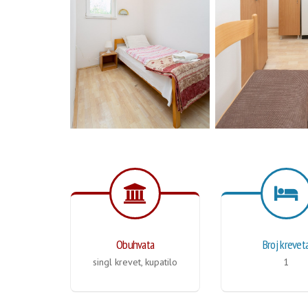
Obuhvata
Broj krevet
singl krevet, kupatilo
1