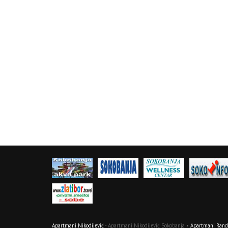
Apartmani Nikodijević
- Apartmani Nikodijević Sokobanja •
Apartmani Randj