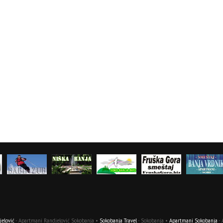
elović
- Apartmani Randjelović Sokobanja •
Sokobanja Travel
- Sokobanja •
Apartmani Sokobanja
- 