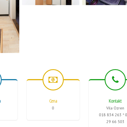
a
Cena
Kontakt
0
Vila Ozren
018 834 263 * 
29 66 503