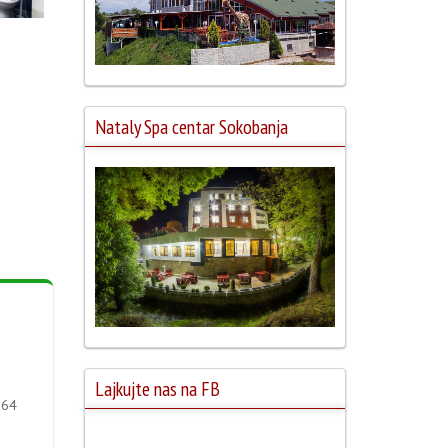
Nataly Spa centar Sokobanja
Lajkujte nas na FB
064