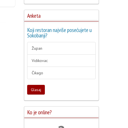
Anketa
Koji restoran najviše posećujete u
Sokobanji?
Župan
Vidikovac
Čikago
Glasaj
Ko je online?