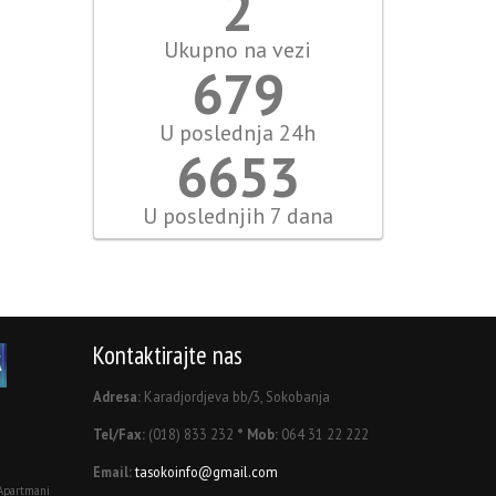
2
Ukupno na vezi
755
U poslednja 24h
7392
U poslednjih 7 dana
Kontaktirajte nas
Adresa:
Karadjordjeva bb/3, Sokobanja
Tel/Fax:
(018) 833 232
* Mob:
064 31 22 222
Email:
tasokoinfo@gmail.com
Apartmani