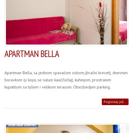
APARTMAN BELLA
Apartman Bella, sa jednom spavaćom sobom,(bračni krevet), dnevnim
boravkom (u kojoj se nalazi kauč/ležaj), kuhinjom, prostranim
kupatilom sa tušem i velikom terasom. Obezbedjen parking.
Pogledaj još...