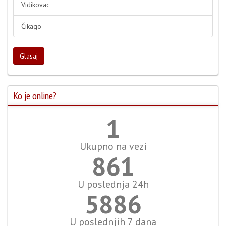
Vidikovac
Čikago
Glasaj
Ko je online?
1
Ukupno na vezi
993
U poslednja 24h
6792
U poslednjih 7 dana