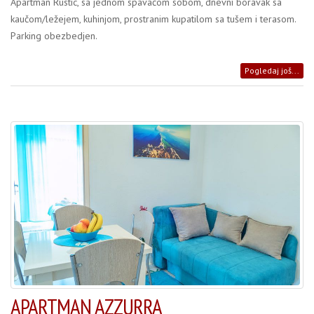
Apartman Rustic, sa jednom spavaćom sobom, dnevni boravak sa
kaučom/ležejem, kuhinjom, prostranim kupatilom sa tušem i terasom.
Parking obezbedjen.
Pogledaj još...
APARTMAN AZZURRA