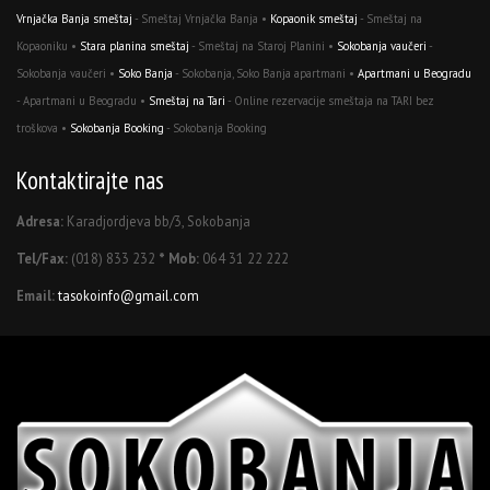
Vrnjačka Banja smeštaj
- Smeštaj Vrnjačka Banja •
Kopaonik smeštaj
- Smeštaj na
Kopaoniku •
Stara planina smeštaj
- Smeštaj na Staroj Planini •
Sokobanja vaučeri
-
Sokobanja vaučeri •
Soko Banja
- Sokobanja, Soko Banja apartmani •
Apartmani u Beogradu
- Apartmani u Beogradu •
Smeštaj na Tari
- Online rezervacije smeštaja na TARI bez
troškova •
Sokobanja Booking
- Sokobanja Booking
Kontaktirajte nas
Adresa:
Karadjordjeva bb/3, Sokobanja
Tel/Fax:
(018) 833 232
* Mob:
064 31 22 222
Email:
tasokoinfo@gmail.com