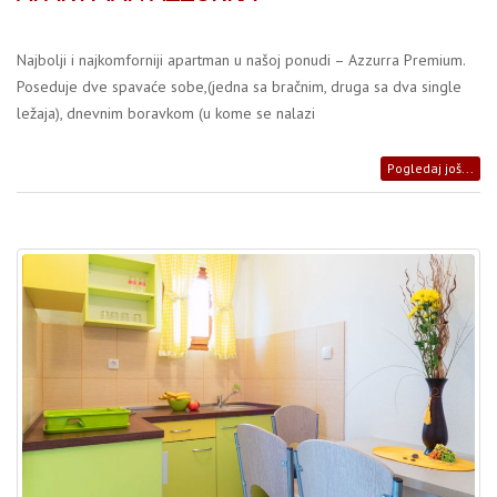
Najbolji i najkomforniji apartman u našoj ponudi – Azzurra Premium.
Poseduje dve spavaće sobe,(jedna sa bračnim, druga sa dva single
ležaja), dnevnim boravkom (u kome se nalazi
Pogledaj još...