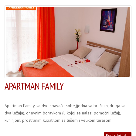
APARTMAN FAMILY
Apartman Family, sa dve spavaće sobe,(jedna sa bračnim, druga sa
dva ležaja), dnevnim boravkom (u kojoj se nalazi pomoćni ležaj),
kuhinjom, prostranim kupatilom sa tušem i velikom terasom.
Pogledaj još...