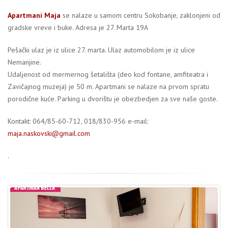
Apartmani Maja
se nalaze u samom centru Sokobanje, zaklonjeni od
gradske vreve i buke. Adresa je 27. Marta 19A
Pešački ulaz je iz ulice 27. marta. Ulaz automobilom je iz ulice
Nemanjine.
Udaljenost od mermernog šetališta (deo kod fontane, amfiteatra i
Zavičajnog muzeja) je 50 m. Apartmani se nalaze na prvom spratu
porodične kuće. Parking u dvorištu je obezbedjen za sve naše goste.
Kontakt: 064/85-60-712, 018/830-956 e-mail:
maja.naskovski@gmail.com
.