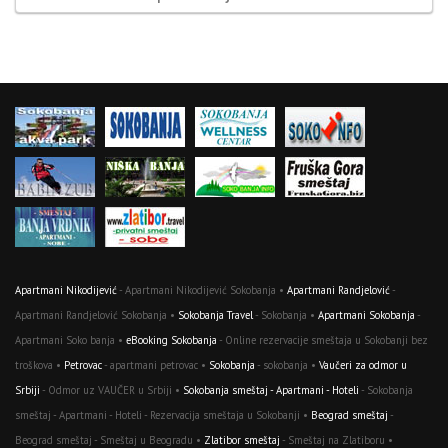
Apartmani Nikodijević
- Apartmani Nikodijević Sokobanja •
Apartmani Randjelović
-
Apartmani Randjelović Sokobanja •
Sokobanja Travel
- Sokobanja •
Apartmani Sokobanja
-
Apartmani Soko banja •
eBooking Sokobanja
- Online rezervacije smeštaja u Sokobanji bez
troškova •
Petrovac
- apartmani petrovac •
Sokobanja
- sokobanja •
Vaučeri za odmor u
Srbiji
- Odmor uz VAUČER u Srbiji •
Sokobanja smeštaj - Apartmani - Hoteli
- Sokobanja
smeštaj - Apartmani - Hoteli - Rezervacija smeštaja u Sokobanji •
Beograd smeštaj
-
Beograd smeštaj - Smeštaj u Beogradu •
Zlatibor smeštaj
- Smeštaj na Zlatiboru •