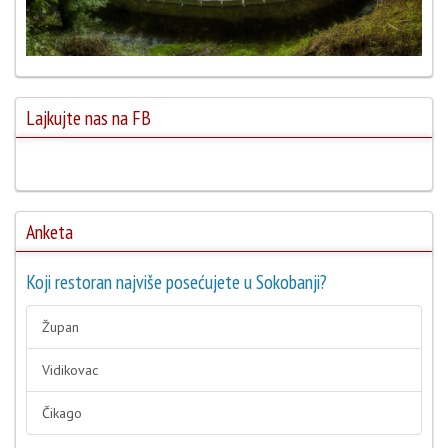
Lajkujte nas na FB
Anketa
Koji restoran najviše posećujete u Sokobanji?
Župan
Vidikovac
Čikago