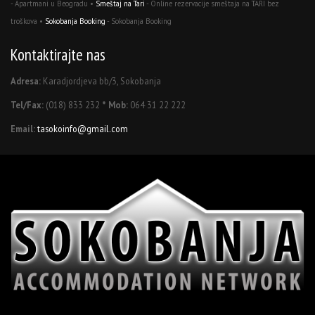
- Apartmani u Beogradu •
Smeštaj na Tari
- Online rezervacije smeštaja na TARI bez
troškova •
Sokobanja Booking
- Sokobanja Booking
Kontaktirajte nas
Adresa:
Karadjordjeva bb/3, Sokobanja
Tel/Fax:
(018) 833 232
* Mob:
064 31 22 222
Email:
tasokoinfo@gmail.com