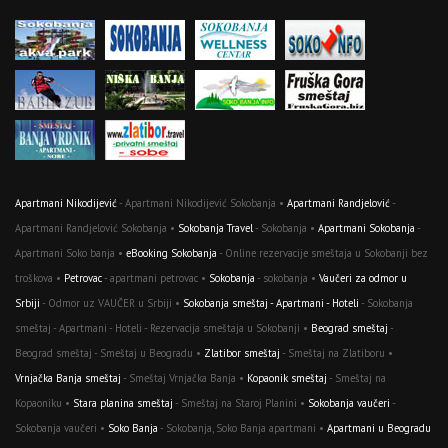
Apartmani Nikodijević
- Apartmani Nikodijević Sokobanja •
Apartmani Randjelović
-
Apartmani Randjelović Sokobanja •
Sokobanja Travel
- Sokobanja •
Apartmani Sokobanja
-
Apartmani Soko banja •
eBooking Sokobanja
- Online rezervacije smeštaja u Sokobanji bez
troškova •
Petrovac
- apartmani petrovac •
Sokobanja
- sokobanja •
Vaučeri za odmor u
Srbiji
- Odmor uz VAUČER u Srbiji •
Sokobanja smeštaj - Apartmani - Hoteli
- Sokobanja
smeštaj - Apartmani - Hoteli - Rezervacija smeštaja u Sokobanji •
Beograd smeštaj
-
Beograd smeštaj - Smeštaj u Beogradu •
Zlatibor smeštaj
- Smeštaj na Zlatiboru •
Vrnjačka Banja smeštaj
- Smeštaj Vrnjačka Banja •
Kopaonik smeštaj
- Smeštaj na
Kopaoniku •
Stara planina smeštaj
- Smeštaj na Staroj Planini •
Sokobanja vaučeri
-
Sokobanja vaučeri •
Soko Banja
- Sokobanja, Soko Banja apartmani •
Apartmani u Beogradu