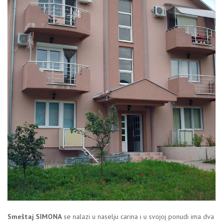
Smeštaj SIMONA
se nalazi u naselju carina i u svojoj ponudi ima dva