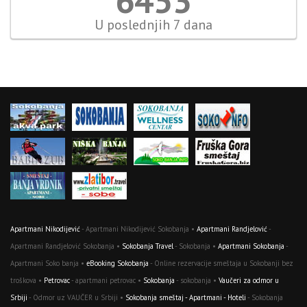
6914
U poslednjih 7 dana
Apartmani Nikodijević
- Apartmani Nikodijević Sokobanja •
Apartmani Randjelović
-
Apartmani Randjelović Sokobanja •
Sokobanja Travel
- Sokobanja •
Apartmani Sokobanja
-
Apartmani Soko banja •
eBooking Sokobanja
- Online rezervacije smeštaja u Sokobanji bez
troškova •
Petrovac
- apartmani petrovac •
Sokobanja
- sokobanja •
Vaučeri za odmor u
Srbiji
- Odmor uz VAUČER u Srbiji •
Sokobanja smeštaj - Apartmani - Hoteli
- Sokobanja