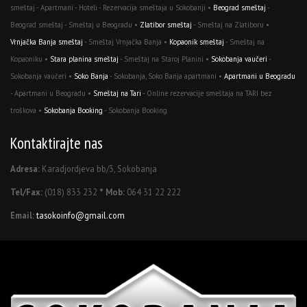
smeštaj - Apartmani - Hoteli - Rezervacija smeštaja u Sokobanji •
Beograd smeštaj
-
Beograd smeštaj - Smeštaj u Beogradu •
Zlatibor smeštaj
- Smeštaj na Zlatiboru •
Vrnjačka Banja smeštaj
- Smeštaj Vrnjačka Banja •
Kopaonik smeštaj
- Smeštaj na
Kopaoniku •
Stara planina smeštaj
- Smeštaj na Staroj Planini •
Sokobanja vaučeri
-
Sokobanja vaučeri •
Soko Banja
- Sokobanja, Soko Banja apartmani •
Apartmani u Beogradu
- Apartmani u Beogradu •
Smeštaj na Tari
- Online rezervacije smeštaja na TARI bez
troškova •
Sokobanja Booking
- Sokobanja Booking
Kontaktirajte nas
Adresa:
Karadjordjeva bb/3, Sokobanja
Tel/Fax:
(018) 833 232
* Mob:
064 31 22 222
Email:
tasokoinfo@gmail.com