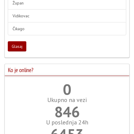
Župan
Vidikovac
Čikago
Glasaj
Ko je online?
0
Ukupno na vezi
906
U poslednja 24h