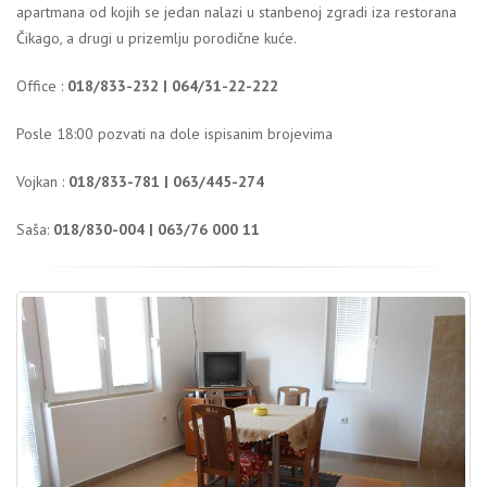
apartmana od kojih se jedan nalazi u stanbenoj zgradi iza restorana
Čikago, a drugi u prizemlju porodične kuće.
Office :
018/833-232 | 064/31-22-222
Posle 18:00 pozvati na dole ispisanim brojevima
Vojkan :
018/833-781 | 063/445-274
Saša:
018/830-004 | 063/76 000 11