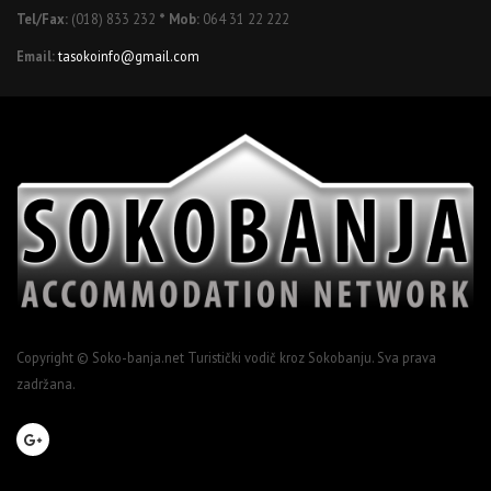
Tel/Fax:
(018) 833 232
* Mob:
064 31 22 222
Email:
tasokoinfo@gmail.com
Copyright © Soko-banja.net Turistički vodič kroz Sokobanju. Sva prava
zadržana.