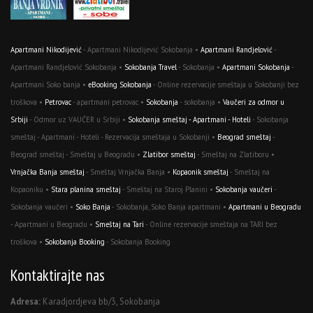
Apartmani Nikodijević
- Apartmani Nikodijević Sokobanja •
Apartmani Randjelović
-
Apartmani Randjelović Sokobanja •
Sokobanja Travel
- Sokobanja •
Apartmani Sokobanja
-
Apartmani Soko banja •
eBooking Sokobanja
- Online rezervacije smeštaja u Sokobanji bez
troškova •
Petrovac
- apartmani petrovac •
Sokobanja
- sokobanja •
Vaučeri za odmor u
Srbiji
- Odmor uz VAUČER u Srbiji •
Sokobanja smeštaj - Apartmani - Hoteli
- Sokobanja
smeštaj - Apartmani - Hoteli - Rezervacija smeštaja u Sokobanji •
Beograd smeštaj
-
Beograd smeštaj - Smeštaj u Beogradu •
Zlatibor smeštaj
- Smeštaj na Zlatiboru •
Vrnjačka Banja smeštaj
- Smeštaj Vrnjačka Banja •
Kopaonik smeštaj
- Smeštaj na
Kopaoniku •
Stara planina smeštaj
- Smeštaj na Staroj Planini •
Sokobanja vaučeri
-
Sokobanja vaučeri •
Soko Banja
- Sokobanja, Soko Banja apartmani •
Apartmani u Beogradu
- Apartmani u Beogradu •
Smeštaj na Tari
- Online rezervacije smeštaja na TARI bez
troškova •
Sokobanja Booking
- Sokobanja Booking
Kontaktirajte nas
Adresa:
Karadjordjeva bb/3, Sokobanja