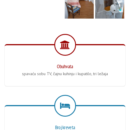
Obuhvata
spavaću sobu TV, čajnu kuhinju i kupatilo, tri ležaja
Broj kreveta