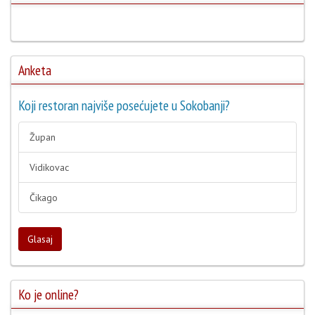
Anketa
Koji restoran najviše posećujete u Sokobanji?
Župan
Vidikovac
Čikago
Glasaj
Ko je online?