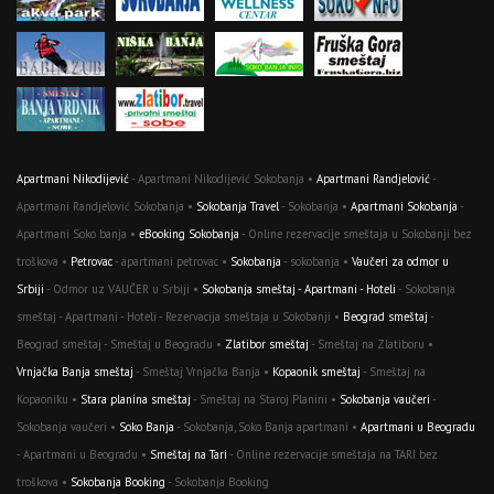
Apartmani Nikodijević
- Apartmani Nikodijević Sokobanja •
Apartmani Randjelović
-
Apartmani Randjelović Sokobanja •
Sokobanja Travel
- Sokobanja •
Apartmani Sokobanja
-
Apartmani Soko banja •
eBooking Sokobanja
- Online rezervacije smeštaja u Sokobanji bez
troškova •
Petrovac
- apartmani petrovac •
Sokobanja
- sokobanja •
Vaučeri za odmor u
Srbiji
- Odmor uz VAUČER u Srbiji •
Sokobanja smeštaj - Apartmani - Hoteli
- Sokobanja
smeštaj - Apartmani - Hoteli - Rezervacija smeštaja u Sokobanji •
Beograd smeštaj
-
Beograd smeštaj - Smeštaj u Beogradu •
Zlatibor smeštaj
- Smeštaj na Zlatiboru •
Vrnjačka Banja smeštaj
- Smeštaj Vrnjačka Banja •
Kopaonik smeštaj
- Smeštaj na
Kopaoniku •
Stara planina smeštaj
- Smeštaj na Staroj Planini •
Sokobanja vaučeri
-
Sokobanja vaučeri •
Soko Banja
- Sokobanja, Soko Banja apartmani •
Apartmani u Beogradu
- Apartmani u Beogradu •
Smeštaj na Tari
- Online rezervacije smeštaja na TARI bez
troškova •
Sokobanja Booking
- Sokobanja Booking