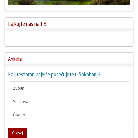
Lajkujte nas na FB
Anketa
Koji restoran najviše posećujete u Sokobanji?
Župan
Vidikovac
Čikago
Glasaj