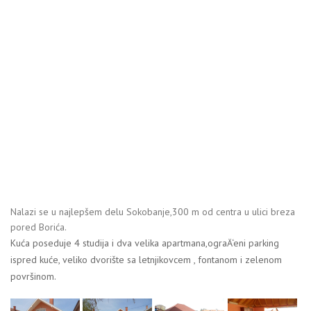
Nalazi se u najlepšem delu Sokobanje,300 m od centra u ulici breza
pored Borića.
Kuća poseduje 4 studija i dva velika apartmana,ograÄ‘eni parking
ispred kuće, veliko dvorište sa letnjikovcem , fontanom i zelenom
površinom.