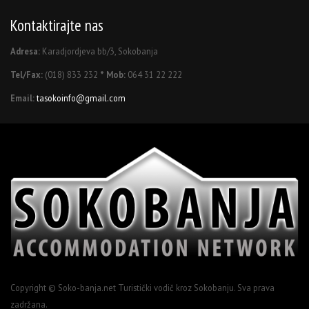
Kontaktirajte nas
Adresa:
Karadjordjeva bb/3, Sokobanja
Tel/Fax:
(018) 833 232
* Mob:
064 31 22 222
Email:
tasokoinfo@gmail.com
Copyright © Soko-banja.net Turistički vodič kroz Sokobanju. Sva prava
zadržana.