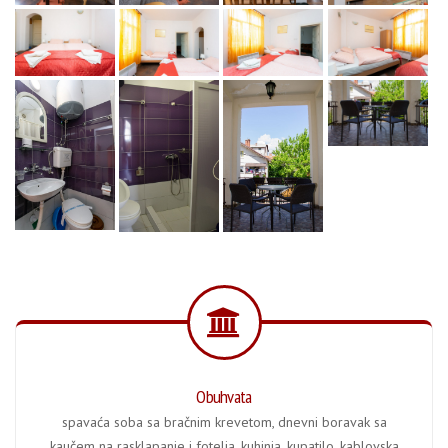
Obuhvata
spavaća soba sa bračnim krevetom, dnevni boravak sa
kaučem na rasklapanje i fotelja, kuhinja, kupatilo, kablovska