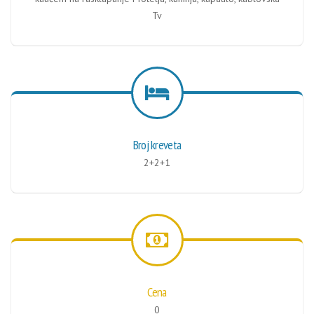
Tv
Broj kreveta
2+2+1
Cena
0