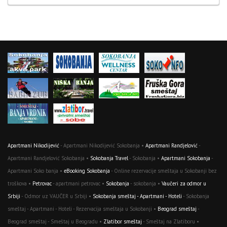
Apartmani Nikodijević
- Apartmani Nikodijević Sokobanja •
Apartmani Randjelović
-
Apartmani Randjelović Sokobanja •
Sokobanja Travel
- Sokobanja •
Apartmani Sokobanja
-
Apartmani Soko banja •
eBooking Sokobanja
- Online rezervacije smeštaja u Sokobanji bez
troškova •
Petrovac
- apartmani petrovac •
Sokobanja
- sokobanja •
Vaučeri za odmor u
Srbiji
- Odmor uz VAUČER u Srbiji •
Sokobanja smeštaj - Apartmani - Hoteli
- Sokobanja
smeštaj - Apartmani - Hoteli - Rezervacija smeštaja u Sokobanji •
Beograd smeštaj
-
Beograd smeštaj - Smeštaj u Beogradu •
Zlatibor smeštaj
- Smeštaj na Zlatiboru •