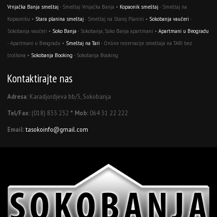
Vrnjačka Banja smeštaj
- Smeštaj Vrnjačka Banja •
Kopaonik smeštaj
- Smeštaj na
Kopaoniku •
Stara planina smeštaj
- Smeštaj na Staroj Planini •
Sokobanja vaučeri
-
Sokobanja vaučeri •
Soko Banja
- Sokobanja, Soko Banja apartmani •
Apartmani u Beogradu
- Apartmani u Beogradu •
Smeštaj na Tari
- Online rezervacije smeštaja na TARI bez
troškova •
Sokobanja Booking
- Sokobanja Booking
Kontaktirajte nas
Adresa:
Karadjordjeva bb/3, Sokobanja
Tel/Fax:
(018) 833 232
* Mob:
064 31 22 222
Email:
tasokoinfo@gmail.com