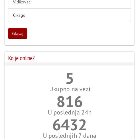
Vidikovac
Čikago
Glasaj
Ko je online?
6
Ukupno na vezi
942
U poslednja 24h
7422
U poslednjih 7 dana