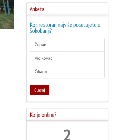
Anketa
Koji restoran najviše posećujete u
Sokobanji?
Župan
Vidikovac
Čikago
Glasaj
Ko je online?
2