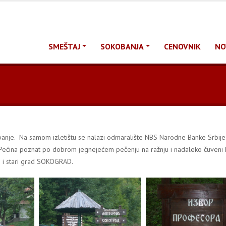
SMEŠTAJ
SOKOBANJA
CENOVNIK
NO
banje. Na samom izletištu se nalazi odmaralište NBS Narodne Banke Srbije 
an Pećina poznat po dobrom jegnejećem pečenju na ražnju i nadaleko čuveni k
i i stari grad SOKOGRAD.