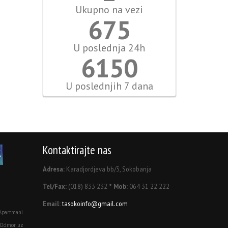
Ukupno na vezi
810
U poslednja 24h
7380
U poslednjih 7 dana
Kontaktirajte nas
Adresa:
Karadjordjeva bb/3, Sokobanja
Tel/Fax:
(018) 833 232
* Mob:
064 31 22 222
Email:
tasokoinfo@gmail.com
Apartmani
 Odmor uz