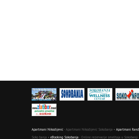
Apartmani Nikodijević
- Apartmani Nikodijević Sokobanja •
Apartmani Randj
Soko banja •
eBooking Sokobanja
- Online rezervacije smeštaja u Sokobanji