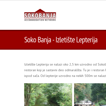
Soko Banja - Izletište Lepterija
Izletište Lepterija se nalazi oko 2,5 km uzvodno od Soko
restoran koji je sastavni deo odmarališta. Tu je i restor
ispod sača. Od lepterije uzvodno na nekih 500m se nalaz