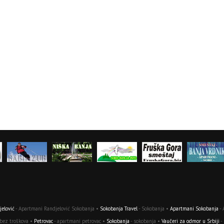
elović
- Apartmani Randjelović Sokobanja •
Sokobanja Travel
- Sokobanja •
Apartmani Sokobanja
- 
 bez troškova •
Petrovac
- apartmani petrovac •
Sokobanja
- sokobanja •
Vaučeri za odmor u Srbiji
-