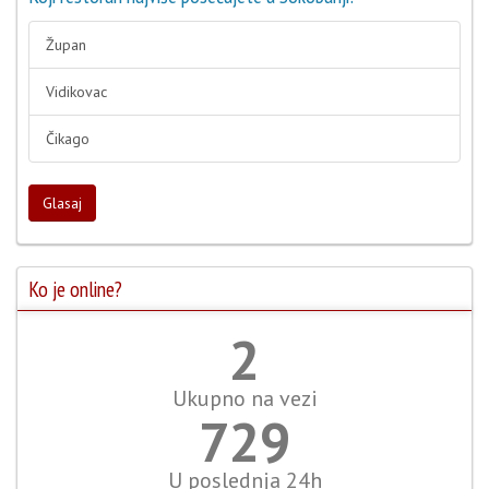
Župan
Vidikovac
Čikago
Glasaj
Ko je online?
2
Ukupno na vezi
810
U poslednja 24h