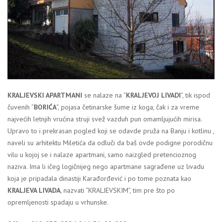
KRALJEVSKI APARTMANI
se nalaze na “
KRALJEVOJ LIVADI
”, tik ispod
čuvenih “
BORIĆA
”, pojasa četinarske šume iz koga, čak i za vreme
najvećih letnjih vrućina struji svež vazduh pun omamljujućih mirisa.
Upravo to i prekrasan pogled koji se odavde pruža na Banju i kotlinu ,
naveli su arhitektu Miletića da odluči da baš ovde podigne porodičnu
vilu u kojoj se i nalaze apartmani, samo naizgled pretencioznog
naziva. Ima li ičeg logičnijeg nego apartmane sagrađene uz livadu
koja je pripadala dinastiji Karađorđević i po tome poznata kao
KRALJEVA LIVADA
, nazvati “KRALJEVSKIM”, tim pre što po
opremljenosti spadaju u vrhunske.