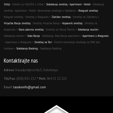
Srbiji
- Odmor uz VAUČER u Srbiji •
Sokobanja smeštaj - Apartmani - Hoteli
- Sokobanja
smeštaj - Apartmani - Hoteli - Rezervacija smeštaja u Sokobanji •
Beograd smeštaj
-
Beograd smeštaj - Smeštaj u Beogradu •
Zlatibor smeštaj
- Smeštaj na Zlatiboru •
Vrnjačka Banja smeštaj
- Smeštaj Vrnjačka Banja •
Kopaonik smeštaj
- Smeštaj na
Kopaoniku •
Stara planina smeštaj
- Smeštaj na Staroj Planini •
Sokobanja vaučeri
-
Sokobanja vaučeri •
Soko Banja
- Sokobanja, Soko Banja apartmani •
Apartmani u Beogradu
- Apartmani u Beogradu •
Smeštaj na Tari
- Online rezervacije smeštaja na TARI bez
troškova •
Sokobanja Booking
- Sokobanja Booking
Kontaktirajte nas
Adresa:
Karadjordjeva bb/3, Sokobanja
Tel/Fax:
(018) 833 232
* Mob:
064 31 22 222
Email:
tasokoinfo@gmail.com