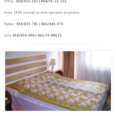
Office :
018/833-232 | 064/31-22-222
Posle 18:00 pozvati na dole ispisanim brojevima
Vojkan :
018/833-781 | 063/445-274
Saša:
018/830-004 | 063/76 000 11