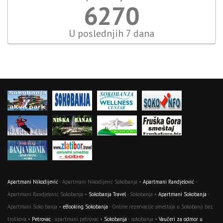
6967
U poslednjih 7 dana
Apartmani Nikodijević
- Apartmani Nikodijević Sokobanja •
Apartmani Randjelović
-
Apartmani Randjelović Sokobanja •
Sokobanja Travel
- Sokobanja •
Apartmani Sokobanja
-
Apartmani Soko banja •
eBooking Sokobanja
- Online rezervacije smeštaja u Sokobanji bez
troškova •
Petrovac
- apartmani petrovac •
Sokobanja
- sokobanja •
Vaučeri za odmor u