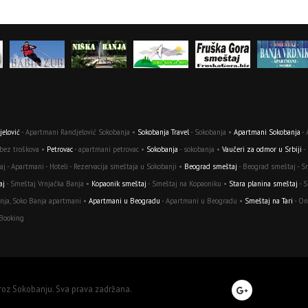
elović
- Apartmani Randjelović Sokobanja •
Sokobanja Travel
- Sokobanja •
Apartmani Sokobanja
- 
 bez troškova •
Petrovac
- apartmani petrovac •
Sokobanja
- sokobanja •
Vaučeri za odmor u Srbiji
-
j - Apartmani - Hoteli - Rezervacija smeštaja u Sokobanji •
Beograd smeštaj
- Beograd smeštaj - S
aj
- Smeštaj Vrnjačka Banja •
Kopaonik smeštaj
- Smeštaj na Kopaoniku •
Stara planina smeštaj
- S
nja, Soko Banja apartmani •
Apartmani u Beogradu
- Apartmani u Beogradu •
Smeštaj na Tari
- On
 Booking
kroz Sokobanju. Sva prava zadržana.