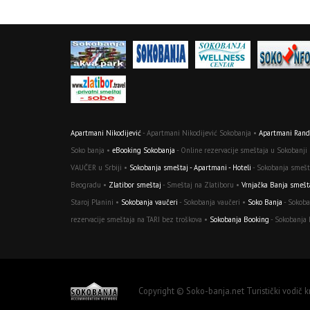
Apartmani Nikodijević
- Apartmani Nikodijević Sokobanja •
Apartmani Randj
Soko banja •
eBooking Sokobanja
- Online rezervacije smeštaja u Sokobanji
VAUČER u Srbiji •
Sokobanja smeštaj - Apartmani - Hoteli
- Sokobanja smešta
Beogradu •
Zlatibor smeštaj
- Smeštaj na Zlatiboru •
Vrnjačka Banja smešt
Staroj Planini •
Sokobanja vaučeri
- Sokobanja vaučeri •
Soko Banja
- Sokoba
rezervacije smeštaja na TARI bez troškova •
Sokobanja Booking
- Sokobanja
Copyright © Soko-banja.net Turistički vodič 