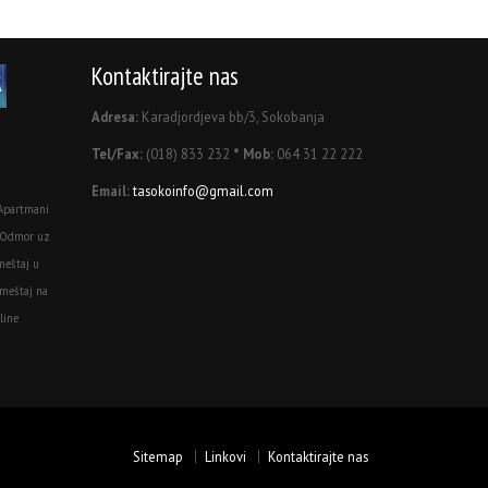
Kontaktirajte nas
Adresa:
Karadjordjeva bb/3, Sokobanja
Tel/Fax:
(018) 833 232
* Mob:
064 31 22 222
Email:
tasokoinfo@gmail.com
Apartmani
 Odmor uz
meštaj u
meštaj na
line
Sitemap
Linkovi
Kontaktirajte nas