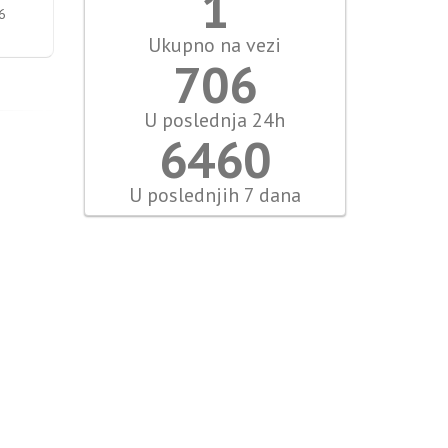
1
6
Ukupno na vezi
785
U poslednja 24h
7178
U poslednjih 7 dana