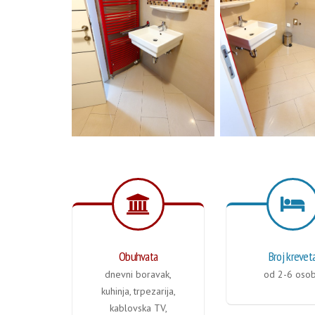
Obuhvata
Broj krevet
dnevni boravak,
od 2-6 oso
kuhinja, trpezarija,
kablovska TV,