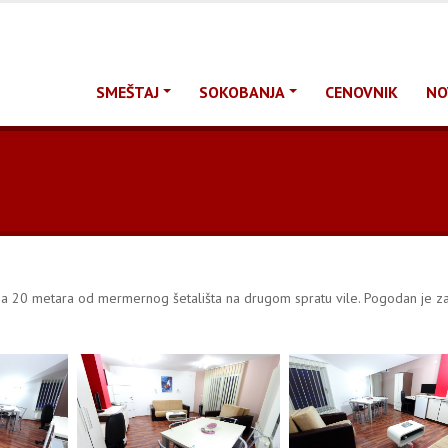
SMEŠTAJ
SOKOBANJA
CENOVNIK
NO
na 20 metara od mermernog šetališta na drugom spratu vile. Pogodan je za