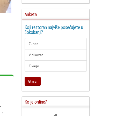
Anketa
Koji restoran najviše posećujete u
Sokobanji?
Župan
Vidikovac
Čikago
Glasaj
Ko je online?
*
 *