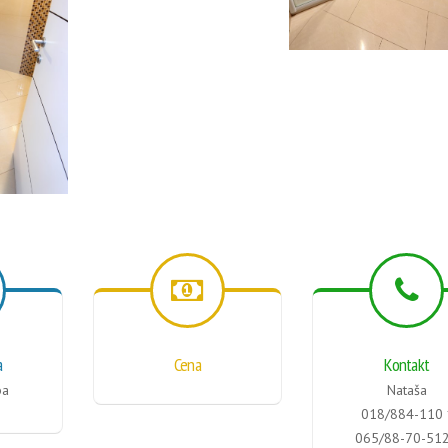
a
Cena
Kontakt
ba
Nataša
018/884-110 
065/88-70-512