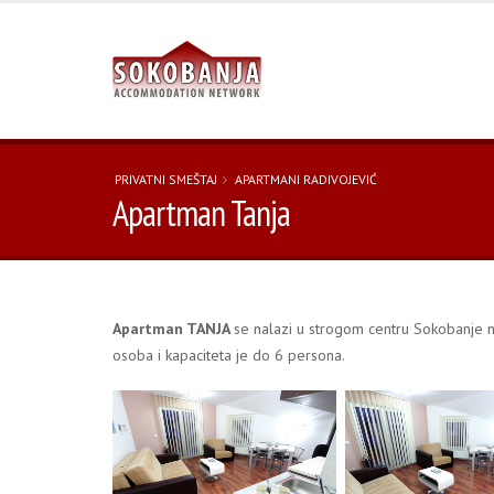
PRIVATNI SMEŠTAJ
APARTMANI RADIVOJEVIĆ
Apartman Tanja
Apartman TANJA
se nalazi u strogom centru Sokobanje 
osoba i kapaciteta je do 6 persona.