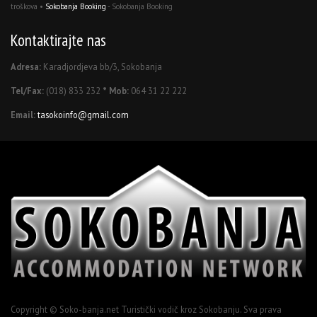
troškova •
Sokobanja Booking
- Sokobanja Booking
Kontaktirajte nas
Adresa:
Karadjordjeva bb/3, Sokobanja
Tel/Fax:
(018) 833 232
* Mob:
064 31 22 222
Email:
tasokoinfo@gmail.com
Copyright © Soko-banja.net Turistički vodič kroz Sokobanju. Sva prava