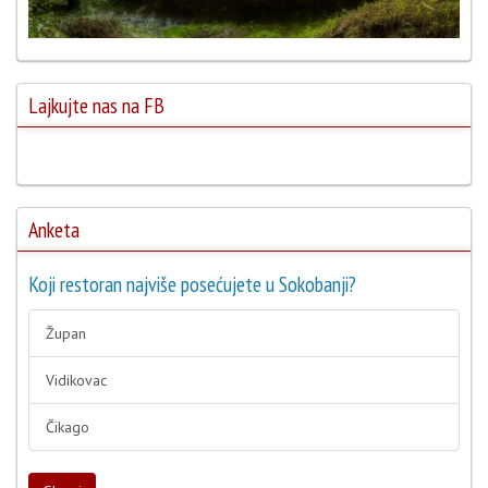
Lajkujte nas na FB
Anketa
Koji restoran najviše posećujete u Sokobanji?
Župan
Vidikovac
Čikago