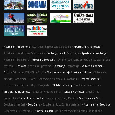
Apartmani Nikodijević
- Apartmani Nikodijević Sokobanja •
Apartmani Randjelović
-
Apartmani Randjelović Sokobanja •
Sokobanja Travel
- Sokobanja •
Apartmani Sokobanja
-
Apartmani Soko banja •
eBooking Sokobanja
- Online rezervacije smeštaja u Sokobanji bez
troškova •
Petrovac
- apartmani petrovac •
Sokobanja
- sokobanja •
Vaučeri za odmor u
Srbiji
- Odmor uz VAUČER u Srbiji •
Sokobanja smeštaj - Apartmani - Hoteli
- Sokobanja
smeštaj - Apartmani - Hoteli - Rezervacija smeštaja u Sokobanji •
Beograd smeštaj
-
Beograd smeštaj - Smeštaj u Beogradu •
Zlatibor smeštaj
- Smeštaj na Zlatiboru •
Vrnjačka Banja smeštaj
- Smeštaj Vrnjačka Banja •
Kopaonik smeštaj
- Smeštaj na
Kopaoniku •
Stara planina smeštaj
- Smeštaj na Staroj Planini •
Sokobanja vaučeri
-
Sokobanja vaučeri •
Soko Banja
- Sokobanja, Soko Banja apartmani •
Apartmani u Beogradu
- Apartmani u Beogradu •
Smeštaj na Tari
- Online rezervacije smeštaja na TARI bez