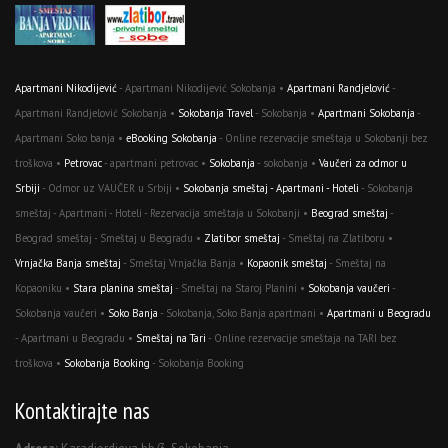
Apartmani Nikodijević
- Apartmani Nikodijević Sokobanja •
Apartmani Randjelović
-
Apartmani Randjelović Sokobanja •
Sokobanja Travel
- Sokobanja •
Apartmani Sokobanja
-
Apartmani Soko banja •
eBooking Sokobanja
- Online rezervacije smeštaja u Sokobanji bez
troškova •
Petrovac
- apartmani petrovac •
Sokobanja
- sokobanja •
Vaučeri za odmor u
Srbiji
- Odmor uz VAUČER u Srbiji •
Sokobanja smeštaj - Apartmani - Hoteli
- Sokobanja
smeštaj - Apartmani - Hoteli - Rezervacija smeštaja u Sokobanji •
Beograd smeštaj
-
Beograd smeštaj - Smeštaj u Beogradu •
Zlatibor smeštaj
- Smeštaj na Zlatiboru •
Vrnjačka Banja smeštaj
- Smeštaj Vrnjačka Banja •
Kopaonik smeštaj
- Smeštaj na
Kopaoniku •
Stara planina smeštaj
- Smeštaj na Staroj Planini •
Sokobanja vaučeri
-
Sokobanja vaučeri •
Soko Banja
- Sokobanja, Soko Banja apartmani •
Apartmani u Beogradu
- Apartmani u Beogradu •
Smeštaj na Tari
- Online rezervacije smeštaja na TARI bez
troškova •
Sokobanja Booking
- Sokobanja Booking
Kontaktirajte nas
Adresa:
Karadjordjeva bb/3, Sokobanja