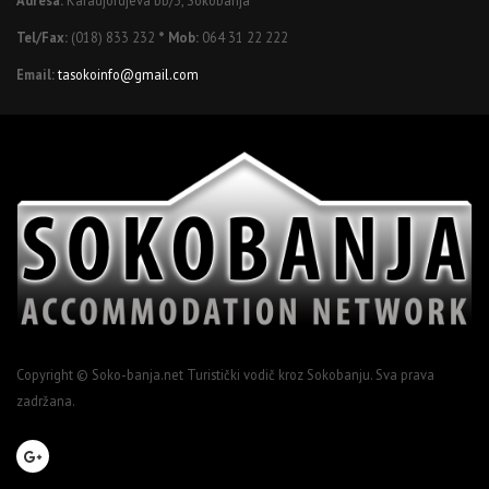
Tel/Fax:
(018) 833 232
* Mob:
064 31 22 222
Email:
tasokoinfo@gmail.com
Copyright © Soko-banja.net Turistički vodič kroz Sokobanju. Sva prava
zadržana.