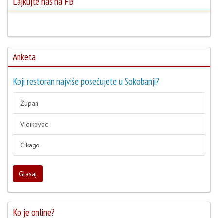
Lajkujte nas na FB
Anketa
Koji restoran najviše posećujete u Sokobanji?
Župan
Vidikovac
Čikago
Glasaj
Ko je online?