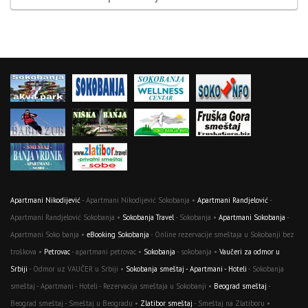
Apartmani Nikodijević
- Apartmani Nikodijević Sokobanja •
Apartmani Randjelović
-
Apartmani Randjelović Sokobanja •
Sokobanja Travel
- Sokobanja •
Apartmani Sokobanja
-
Apartmani Soko banja •
eBooking Sokobanja
- Online rezervacije smeštaja u Sokobanji bez
troškova •
Petrovac
- apartmani petrovac •
Sokobanja
- sokobanja •
Vaučeri za odmor u
Srbiji
- Odmor uz VAUČER u Srbiji •
Sokobanja smeštaj - Apartmani - Hoteli
- Sokobanja
smeštaj - Apartmani - Hoteli - Rezervacija smeštaja u Sokobanji •
Beograd smeštaj
-
Beograd smeštaj - Smeštaj u Beogradu •
Zlatibor smeštaj
- Smeštaj na Zlatiboru •