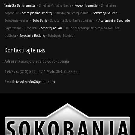
Vrnjačka Banja smeštaj
- Smeštaj Vrnjačka Banja •
Kopaonik smeštaj
- Smeštaj na
Kopaoniku •
Stara planina smeštaj
- Smeštaj na Staroj Planini •
Sokobanja vaučeri
-
Sokobanja vaučeri •
Soko Banja
- Sokobanja, Soko Banja apartmani •
Apartmani u Beogradu
- Apartmani u Beogradu •
Smeštaj na Tari
- Online rezervacije smeštaja na TARI bez
troškova •
Sokobanja Booking
- Sokobanja Booking
Kontaktirajte nas
Adresa:
Karadjordjeva bb/3, Sokobanja
Tel/Fax:
(018) 833 232
* Mob:
064 31 22 222
Email:
tasokoinfo@gmail.com