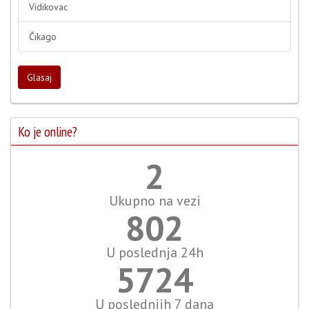
Vidikovac
Čikago
Glasaj
Ko je online?
2
Ukupno na vezi
891
U poslednja 24h
6360
U poslednjih 7 dana