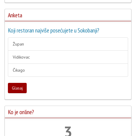
Anketa
Koji restoran najviše posećujete u Sokobanji?
Župan
Vidikovac
Čikago
Glasaj
Ko je online?
3