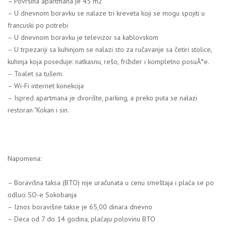
– Površina apartmana je 45 m2
– U dnevnom boravku se nalaze tri kreveta koji se mogu spojiti u
francuski po potrebi
– U dnevnom boravku je televizor sa kablovskom
– U trpezariji sa kuhinjom se nalazi sto za ručavanje sa četiri stolice,
kuhinja koja poseduje: natkasnu, rešo, frižider i kompletno posuÃ°e.
– Toalet sa tušem.
– Wi-Fi internet konekcija
– Ispred apartmana je dvorište, parking, a preko puta se nalazi
restoran "Kokan i sin.
Napomena:
– Boravišna taksa (BTO) nije uračunata u cenu smeštaja i plaća se po
odluci SO-e Sokobanja
– Iznos boravišne takse je 65,00 dinara dnevno
– Deca od 7 do 14 godina, plaćaju polovinu BTO