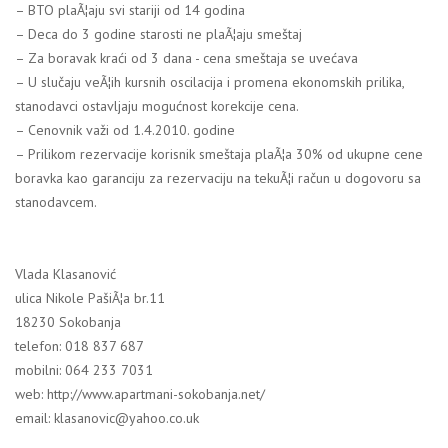
– BTO plaÃ¦aju svi stariji od 14 godina
– Deca do 3 godine starosti ne plaÃ¦aju smeštaj
– Za boravak kraći od 3 dana - cena smeštaja se uvećava
– U slučaju veÃ¦ih kursnih oscilacija i promena ekonomskih prilika,
stanodavci ostavljaju mogućnost korekcije cena.
– Cenovnik važi od 1.4.2010. godine
– Prilikom rezervacije korisnik smeštaja plaÃ¦a 30% od ukupne cene
boravka kao garanciju za rezervaciju na tekuÃ¦i račun u dogovoru sa
stanodavcem.
Vlada Klasanović
ulica Nikole PašiÃ¦a br.11
18230 Sokobanja
telefon: 018 837 687
mobilni: 064 233 7031
web: http://www.apartmani-sokobanja.net/
email: klasanovic@yahoo.co.uk