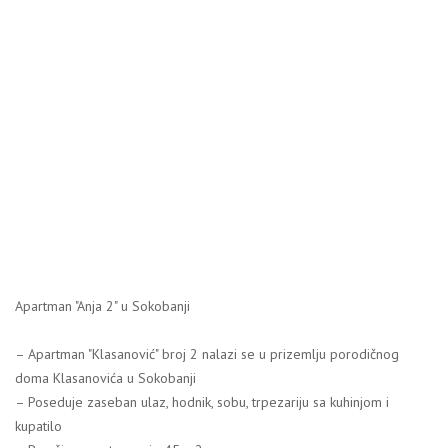
Apartman "Anja 2" u Sokobanji
– Apartman "Klasanović" broj 2 nalazi se u prizemlju porodičnog
doma Klasanovića u Sokobanji
– Poseduje zaseban ulaz, hodnik, sobu, trpezariju sa kuhinjom i
kupatilo