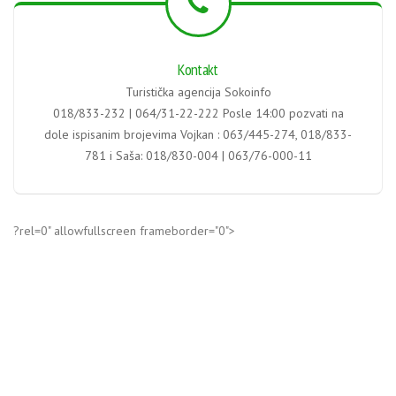
Kontakt
Turistička agencija Sokoinfo
018/833-232 | 064/31-22-222 Posle 14:00 pozvati na
dole ispisanim brojevima Vojkan : 063/445-274, 018/833-
781 i Saša: 018/830-004 | 063/76-000-11
?rel=0" allowfullscreen frameborder="0">