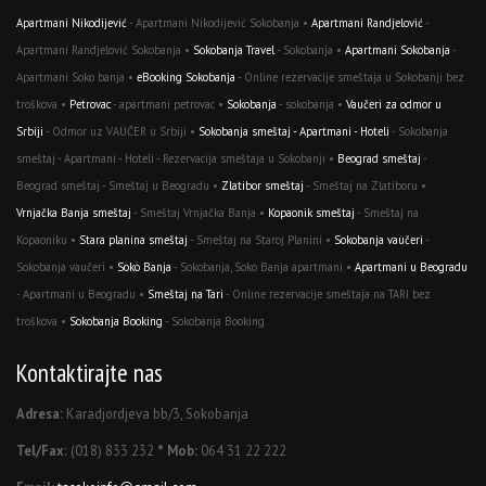
Apartmani Nikodijević
- Apartmani Nikodijević Sokobanja •
Apartmani Randjelović
-
Apartmani Randjelović Sokobanja •
Sokobanja Travel
- Sokobanja •
Apartmani Sokobanja
-
Apartmani Soko banja •
eBooking Sokobanja
- Online rezervacije smeštaja u Sokobanji bez
troškova •
Petrovac
- apartmani petrovac •
Sokobanja
- sokobanja •
Vaučeri za odmor u
Srbiji
- Odmor uz VAUČER u Srbiji •
Sokobanja smeštaj - Apartmani - Hoteli
- Sokobanja
smeštaj - Apartmani - Hoteli - Rezervacija smeštaja u Sokobanji •
Beograd smeštaj
-
Beograd smeštaj - Smeštaj u Beogradu •
Zlatibor smeštaj
- Smeštaj na Zlatiboru •
Vrnjačka Banja smeštaj
- Smeštaj Vrnjačka Banja •
Kopaonik smeštaj
- Smeštaj na
Kopaoniku •
Stara planina smeštaj
- Smeštaj na Staroj Planini •
Sokobanja vaučeri
-
Sokobanja vaučeri •
Soko Banja
- Sokobanja, Soko Banja apartmani •
Apartmani u Beogradu
- Apartmani u Beogradu •
Smeštaj na Tari
- Online rezervacije smeštaja na TARI bez
troškova •
Sokobanja Booking
- Sokobanja Booking
Kontaktirajte nas
Adresa:
Karadjordjeva bb/3, Sokobanja
Tel/Fax:
(018) 833 232
* Mob:
064 31 22 222