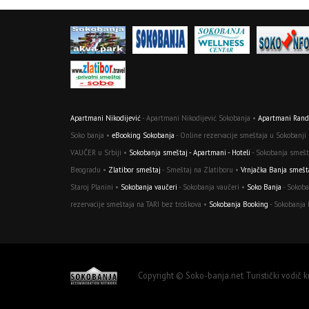
Apartmani Nikodijević
- Apartmani Nikodijević Sokobanja •
Apartmani Randj
Soko banja •
eBooking Sokobanja
- Online rezervacije smeštaja u Sokobanji
VAUČER u Srbiji •
Sokobanja smeštaj - Apartmani - Hoteli
- Sokobanja smešta
Beogradu •
Zlatibor smeštaj
- Smeštaj na Zlatiboru •
Vrnjačka Banja smešt
Staroj Planini •
Sokobanja vaučeri
- Sokobanja vaučeri •
Soko Banja
- Sokoba
rezervacije smeštaja na TARI bez troškova •
Sokobanja Booking
- Sokobanja
Copyright © Soko-banja.net Turistički vodič 