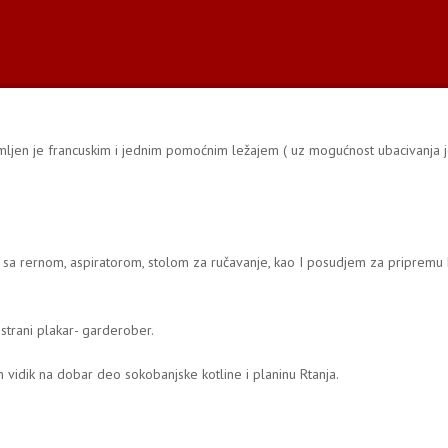
emljen je francuskim i jednim pomoćnim ležajem ( uz mogućnost ubacivanja 
m sa rernom, aspiratorom, stolom za ručavanje, kao I posudjem za pripremu 
strani plakar- garderober.
 vidik na dobar deo sokobanjske kotline i planinu Rtanja.