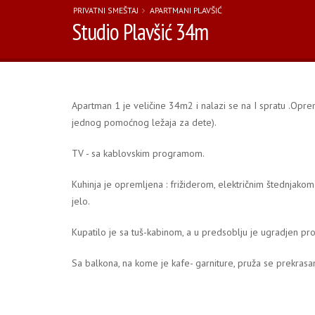
PRIVATNI SMEŠTAJ
APARTMANI PLAVŠIĆ
Studio Plavšić 34m
Apartman 1 je veličine 34m2 i nalazi se na I spratu .Opr
jednog pomoćnog ležaja za dete).
TV - sa kablovskim programom.
Kuhinja je opremljena : frižiderom, električnim štednjako
jelo.
Kupatilo je sa tuš-kabinom, a u predsoblju je ugradjen pro
Sa balkona, na kome je kafe- garniture, pruža se prekrasan