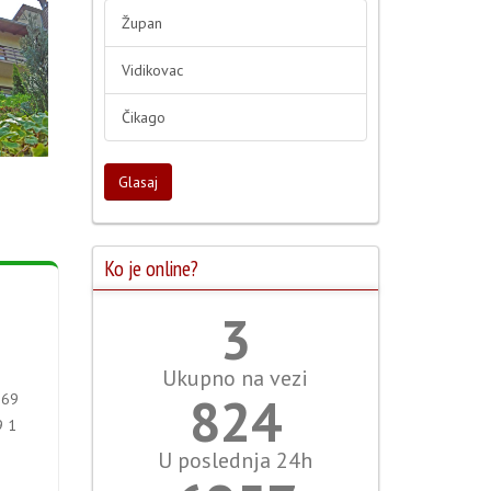
Župan
Vidikovac
Čikago
Glasaj
Ko je online?
3
Ukupno na vezi
883
069
9 1
U poslednja 24h