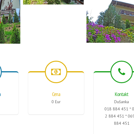
a
Cena
Kontakt
0 Eur
Dušanka
018 884 451 * 
2 884 451 * 06
884 451