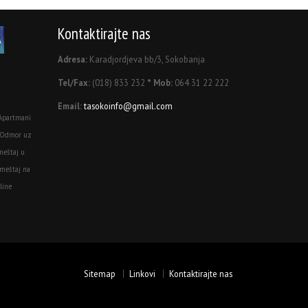
Kontaktirajte nas
Adresa:
Karadjordjeva bb/3, Sokobanja
Tel/Fax:
(018) 833 232
* Mob:
064 31 22 222
Email:
tasokoinfo@gmail.com
Apartmani
 Odmor uz
meštaj u
meštaj na
line
Sitemap
Linkovi
Kontaktirajte nas