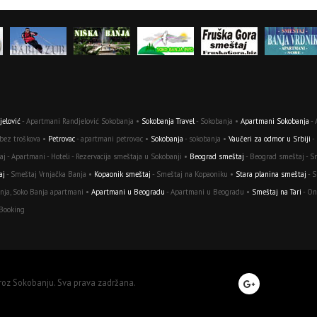
elović
- Apartmani Randjelović Sokobanja •
Sokobanja Travel
- Sokobanja •
Apartmani Sokobanja
- 
 bez troškova •
Petrovac
- apartmani petrovac •
Sokobanja
- sokobanja •
Vaučeri za odmor u Srbiji
-
j - Apartmani - Hoteli - Rezervacija smeštaja u Sokobanji •
Beograd smeštaj
- Beograd smeštaj - S
aj
- Smeštaj Vrnjačka Banja •
Kopaonik smeštaj
- Smeštaj na Kopaoniku •
Stara planina smeštaj
- S
nja, Soko Banja apartmani •
Apartmani u Beogradu
- Apartmani u Beogradu •
Smeštaj na Tari
- On
 Booking
kroz Sokobanju. Sva prava zadržana.