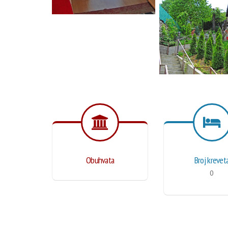
Obuhvata
Broj krevet
0