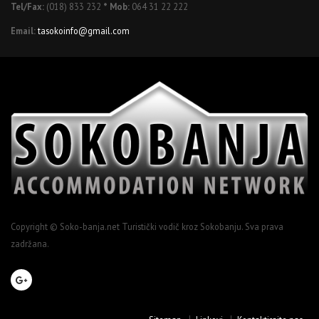
Tel/Fax:
(018) 833 232
* Mob:
064 31 22 222
Email:
tasokoinfo@gmail.com
Copyright © Soko-banja.net Turistički vodič kroz Sokobanju. Sva prava
zadržana.