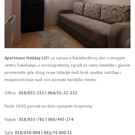
Apartmani Holiday LU
X se nalaze u Karađorđevoj ulici u strogom
centru Sokobanje, u novoizgrađenoj zgradi uz samo šetalište i glavne
promenade gde zbog svoje lokacije nudi širok spektar sadržaja i
mogućnosti koje nudi ovo poznato turističko mesto.
Office :
018/833-232 | 064/31-22-222
Posle 18:00 pozvati na dole ispisanim brojevima
Vojkan :
018/833-781 | 063/445-274
Saša:
018/830-004 | 063/76 000 11