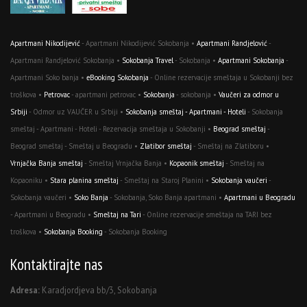
Apartmani Nikodijević
- Apartmani Nikodijević Sokobanja •
Apartmani Randjelović
-
Apartmani Randjelović Sokobanja •
Sokobanja Travel
- Sokobanja •
Apartmani Sokobanja
-
Apartmani Soko banja •
eBooking Sokobanja
- Online rezervacije smeštaja u Sokobanji bez
troškova •
Petrovac
- apartmani petrovac •
Sokobanja
- sokobanja •
Vaučeri za odmor u
Srbiji
- Odmor uz VAUČER u Srbiji •
Sokobanja smeštaj - Apartmani - Hoteli
- Sokobanja
smeštaj - Apartmani - Hoteli - Rezervacija smeštaja u Sokobanji •
Beograd smeštaj
-
Beograd smeštaj - Smeštaj u Beogradu •
Zlatibor smeštaj
- Smeštaj na Zlatiboru •
Vrnjačka Banja smeštaj
- Smeštaj Vrnjačka Banja •
Kopaonik smeštaj
- Smeštaj na
Kopaoniku •
Stara planina smeštaj
- Smeštaj na Staroj Planini •
Sokobanja vaučeri
-
Sokobanja vaučeri •
Soko Banja
- Sokobanja, Soko Banja apartmani •
Apartmani u Beogradu
- Apartmani u Beogradu •
Smeštaj na Tari
- Online rezervacije smeštaja na TARI bez
troškova •
Sokobanja Booking
- Sokobanja Booking
Kontaktirajte nas
Adresa:
Karadjordjeva bb/3, Sokobanja