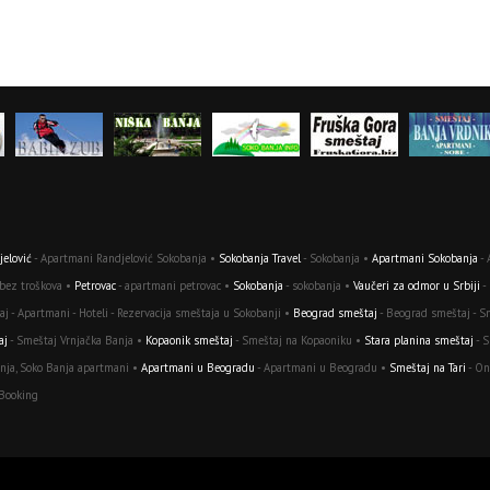
elović
- Apartmani Randjelović Sokobanja •
Sokobanja Travel
- Sokobanja •
Apartmani Sokobanja
- 
 bez troškova •
Petrovac
- apartmani petrovac •
Sokobanja
- sokobanja •
Vaučeri za odmor u Srbiji
-
j - Apartmani - Hoteli - Rezervacija smeštaja u Sokobanji •
Beograd smeštaj
- Beograd smeštaj - S
aj
- Smeštaj Vrnjačka Banja •
Kopaonik smeštaj
- Smeštaj na Kopaoniku •
Stara planina smeštaj
- S
nja, Soko Banja apartmani •
Apartmani u Beogradu
- Apartmani u Beogradu •
Smeštaj na Tari
- On
 Booking