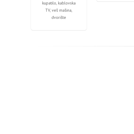
kupatilo, kablovska
TV, veš mašina,
dvorište