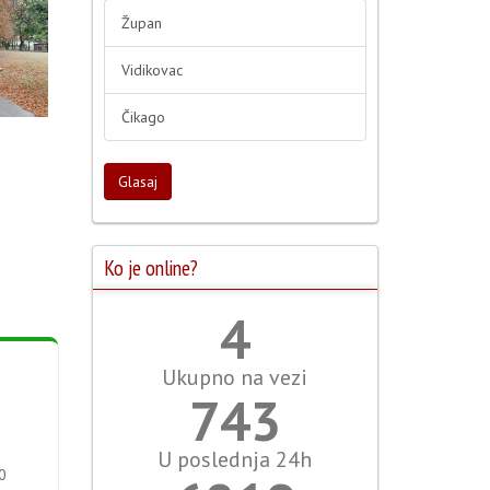
Župan
Vidikovac
Čikago
Glasaj
Ko je online?
4
Ukupno na vezi
796
U poslednja 24h
0