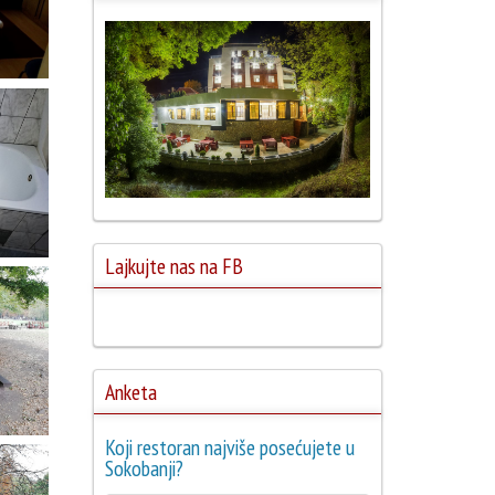
Lajkujte nas na FB
Anketa
Koji restoran najviše posećujete u
Sokobanji?