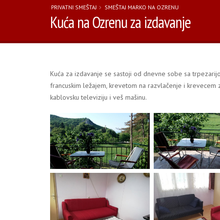
PRIVATNI SMEŠTAJ
SMEŠTAJ MARKO NA OZRENU
Kuća na Ozrenu za izdavanje
Kuća za izdavanje se sastoji od dnevne sobe sa trpezarij
francuskim ležajem, krevetom na razvlačenje i krevecem 
kablovsku televiziju i veš mašinu.