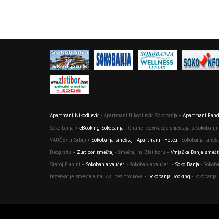
Apartmani Nikodijević
- Apartmani Nikodijević Sokobanja •
Apartmani Randj
Soko banja •
eBooking Sokobanja
- Online rezervacije smeštaja u Sokobanji
VAUČER u Srbiji •
Sokobanja smeštaj - Apartmani - Hoteli
- Sokobanja smešta
Beogradu •
Zlatibor smeštaj
- Smeštaj na Zlatiboru •
Vrnjačka Banja smešt
Staroj Planini •
Sokobanja vaučeri
- Sokobanja vaučeri •
Soko Banja
- Sokoba
rezervacije smeštaja na TARI bez troškova •
Sokobanja Booking
- Sokobanja