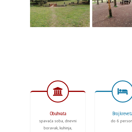
Obuhvata
Broj krevet
spavaća soba, dnevni
do 6 perso
boravak, kuhinja,