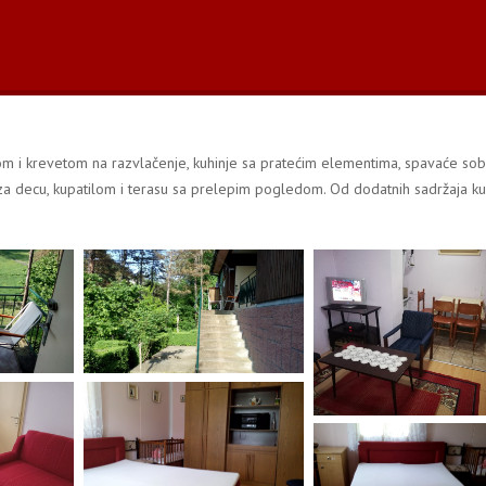
om i krevetom na razvlačenje, kuhinje sa pratećim elementima, spavaće so
za decu, kupatilom i terasu sa prelepim pogledom. Od dodatnih sadržaja k