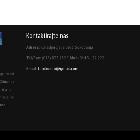
Kontaktirajte nas
Adresa:
Karadjordjeva bb/3, Sokobanja
Tel/Fax:
(018) 833 232
* Mob:
064 31 22 222
Email:
tasokoinfo@gmail.com
Apartmani
 Odmor uz
meštaj u
meštaj na
line