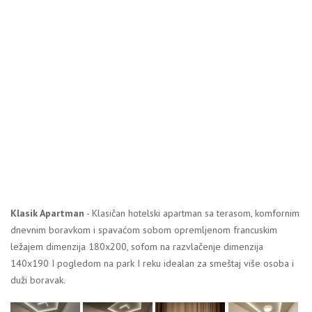
Klasik Apartman
- Klasičan hotelski apartman sa terasom, komfornim
dnevnim boravkom i spavaćom sobom opremljenom francuskim
ležajem dimenzija 180x200, sofom na razvlačenje dimenzija
140x190 I pogledom na park I reku idealan za smeštaj više osoba i
duži boravak.