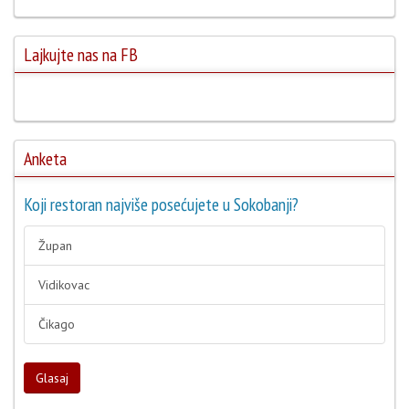
Lajkujte nas na FB
Anketa
Koji restoran najviše posećujete u Sokobanji?
Župan
Vidikovac
Čikago
Glasaj