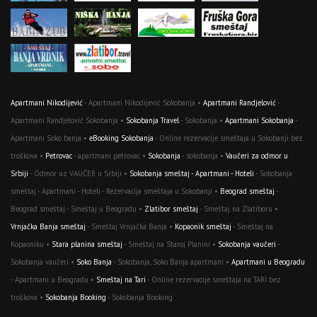
Apartmani Nikodijević
- Apartmani Nikodijević Sokobanja •
Apartmani Randjelović
-
Apartmani Randjelović Sokobanja •
Sokobanja Travel
- Sokobanja •
Apartmani Sokobanja
-
Apartmani Soko banja •
eBooking Sokobanja
- Online rezervacije smeštaja u Sokobanji bez
troškova •
Petrovac
- apartmani petrovac •
Sokobanja
- sokobanja •
Vaučeri za odmor u
Srbiji
- Odmor uz VAUČER u Srbiji •
Sokobanja smeštaj - Apartmani - Hoteli
- Sokobanja
smeštaj - Apartmani - Hoteli - Rezervacija smeštaja u Sokobanji •
Beograd smeštaj
-
Beograd smeštaj - Smeštaj u Beogradu •
Zlatibor smeštaj
- Smeštaj na Zlatiboru •
Vrnjačka Banja smeštaj
- Smeštaj Vrnjačka Banja •
Kopaonik smeštaj
- Smeštaj na
Kopaoniku •
Stara planina smeštaj
- Smeštaj na Staroj Planini •
Sokobanja vaučeri
-
Sokobanja vaučeri •
Soko Banja
- Sokobanja, Soko Banja apartmani •
Apartmani u Beogradu
- Apartmani u Beogradu •
Smeštaj na Tari
- Online rezervacije smeštaja na TARI bez
troškova •
Sokobanja Booking
- Sokobanja Booking