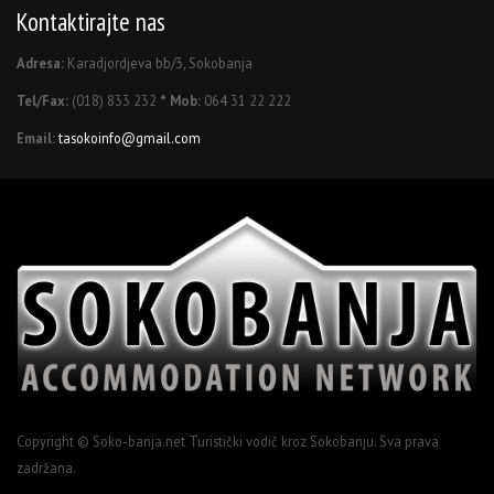
Kontaktirajte nas
Adresa:
Karadjordjeva bb/3, Sokobanja
Tel/Fax:
(018) 833 232
* Mob:
064 31 22 222
Email:
tasokoinfo@gmail.com
Copyright © Soko-banja.net Turistički vodič kroz Sokobanju. Sva prava
zadržana.