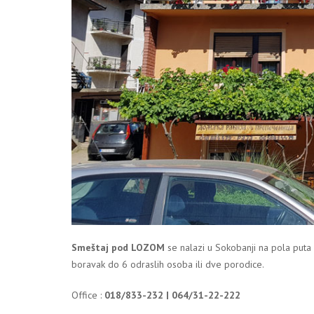
Smeštaj pod LOZOM
se nalazi u Sokobanji na pola puta
boravak do 6 odraslih osoba ili dve porodice.
Office :
018/833-232 | 064/31-22-222