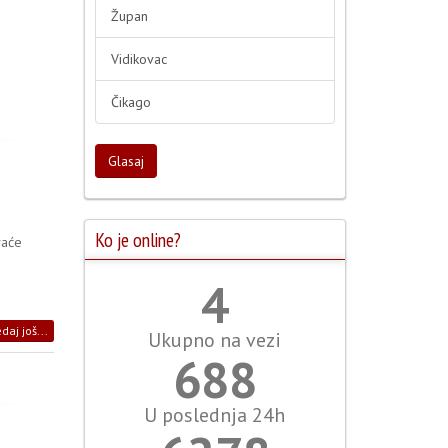
Župan
Vidikovac
Čikago
Glasaj
Ko je online?
vaće
5
daj još...
Ukupno na vezi
764
U poslednja 24h