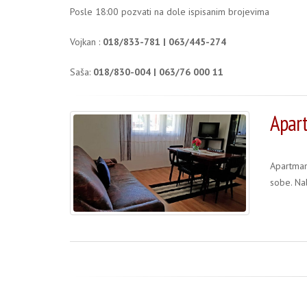
Posle 18:00 pozvati na dole ispisanim brojevima
Vojkan :
018/833-781 | 063/445-274
Saša:
018/830-004 | 063/76 000 11
Apar
Apartman
sobe. Na