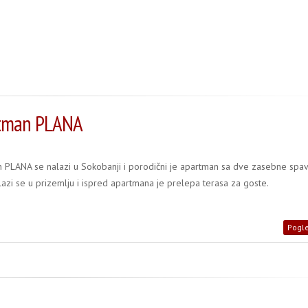
tman PLANA
 PLANA se nalazi u Sokobanji i porodični je apartman sa dve zasebne spa
lazi se u prizemlju i ispred apartmana je prelepa terasa za goste.
Pogle