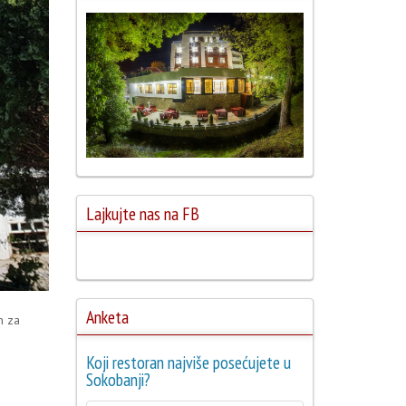
Lajkujte nas na FB
Anketa
n za
Koji restoran najviše posećujete u
Sokobanji?