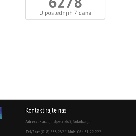
6976
U poslednjih 7 dana
Kontaktirajte nas
Adresa:
Karadjordjeva bb/3, Sokobanja
Tel/Fax:
(018) 833 232
* Mob:
064 31 22 222