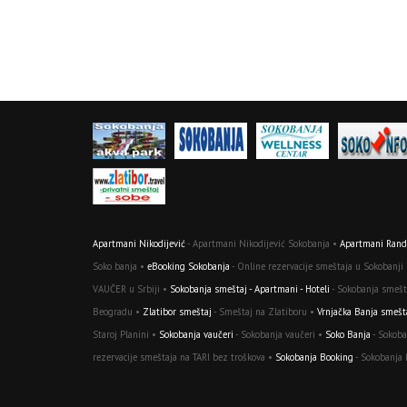
Apartmani Nikodijević
- Apartmani Nikodijević Sokobanja •
Apartmani Randj
Soko banja •
eBooking Sokobanja
- Online rezervacije smeštaja u Sokobanji
VAUČER u Srbiji •
Sokobanja smeštaj - Apartmani - Hoteli
- Sokobanja smešta
Beogradu •
Zlatibor smeštaj
- Smeštaj na Zlatiboru •
Vrnjačka Banja smešt
Staroj Planini •
Sokobanja vaučeri
- Sokobanja vaučeri •
Soko Banja
- Sokoba
rezervacije smeštaja na TARI bez troškova •
Sokobanja Booking
- Sokobanja