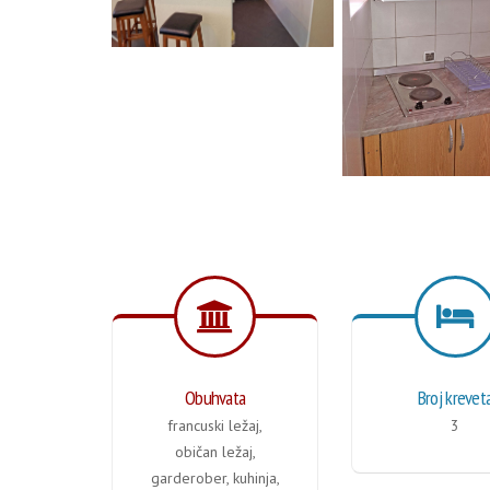
Obuhvata
Broj krevet
francuski ležaj,
3
običan ležaj,
garderober, kuhinja,