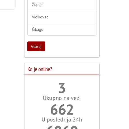
Župan
Vidikovac
Čikago
Glasaj
Ko je online?
3
Ukupno na vezi
764
U poslednja 24h