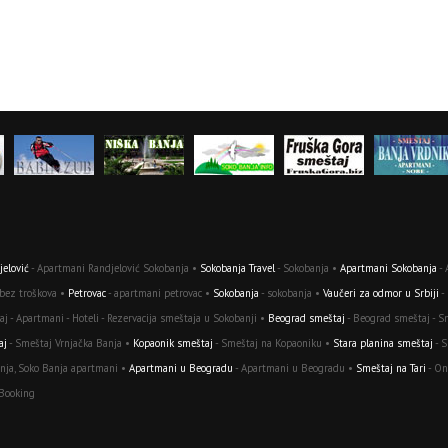
elović
- Apartmani Randjelović Sokobanja •
Sokobanja Travel
- Sokobanja •
Apartmani Sokobanja
- 
 bez troškova •
Petrovac
- apartmani petrovac •
Sokobanja
- sokobanja •
Vaučeri za odmor u Srbiji
-
j - Apartmani - Hoteli - Rezervacija smeštaja u Sokobanji •
Beograd smeštaj
- Beograd smeštaj - S
aj
- Smeštaj Vrnjačka Banja •
Kopaonik smeštaj
- Smeštaj na Kopaoniku •
Stara planina smeštaj
- S
nja, Soko Banja apartmani •
Apartmani u Beogradu
- Apartmani u Beogradu •
Smeštaj na Tari
- On
 Booking