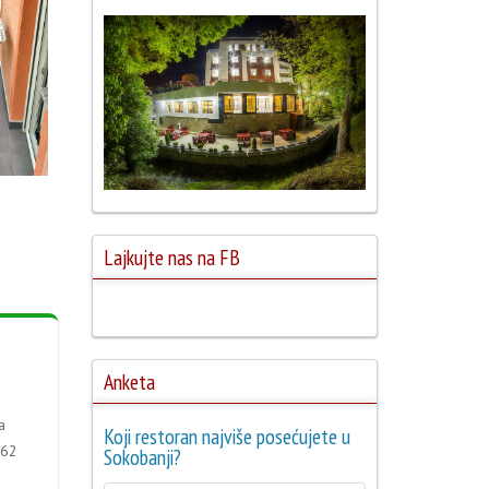
Lajkujte nas na FB
Anketa
a
Koji restoran najviše posećujete u
062
Sokobanji?