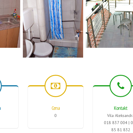
a
Cena
Kontakt
0
Vila Aleksandr
018 837 004 | 
85 81 832