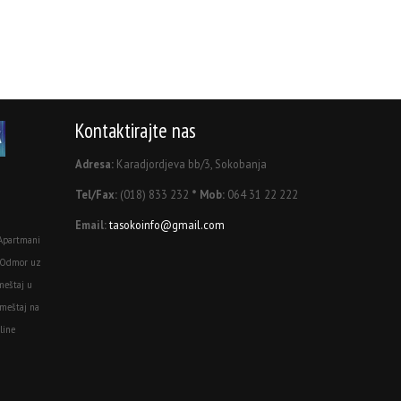
Kontaktirajte nas
Adresa:
Karadjordjeva bb/3, Sokobanja
Tel/Fax:
(018) 833 232
* Mob:
064 31 22 222
Email:
tasokoinfo@gmail.com
Apartmani
 Odmor uz
meštaj u
meštaj na
line