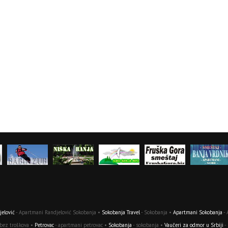
elović
- Apartmani Randjelović Sokobanja •
Sokobanja Travel
- Sokobanja •
Apartmani Sokobanja
- 
 bez troškova •
Petrovac
- apartmani petrovac •
Sokobanja
- sokobanja •
Vaučeri za odmor u Srbiji
-