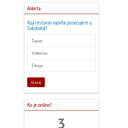
Anketa
Koji restoran najviše posećujete u
Sokobanji?
Župan
Vidikovac
Čikago
Glasaj
Ko je online?
4