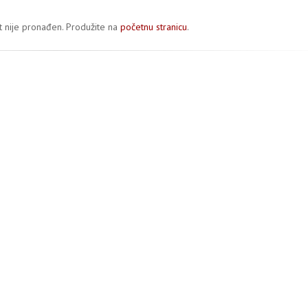
 nije pronađen. Produžite na
početnu stranicu
.