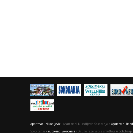
Apartmani Nikodijević
- Apartmani Nikodijević Sokobanja •
Apartmani Randj
Soko banja •
eBooking Sokobanja
- Online rezervacije smeštaja u Sokobanji