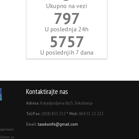
Ukupno na vezi
925
U poslednja 24h
6678
U poslednjih 7 dana
Kontaktirajte nas
Adresa:
Karadjordjeva bb/3, Sokobanja
Tel/Fax:
(018) 833 232
* Mob:
064 31 22 222
Email:
tasokoinfo@gmail.com
Apartmani
 Odmor uz