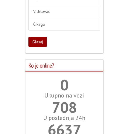
Vidikovac
Čikago
Glasaj
Ko je online?
0
Ukupno na vezi
787
U poslednja 24h
7374