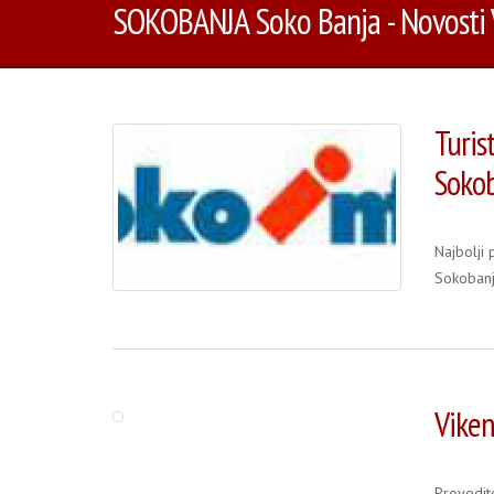
SOKOBANJA Soko Banja - Novosti 
Turis
Sokob
Najbolji
Sokobanj
Viken
Provedit