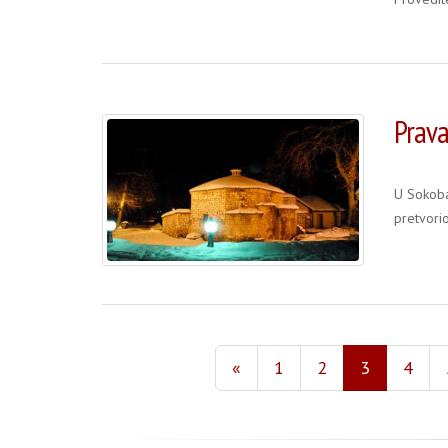
Prava
U Sokoba
pretvori
«
1
2
3
4