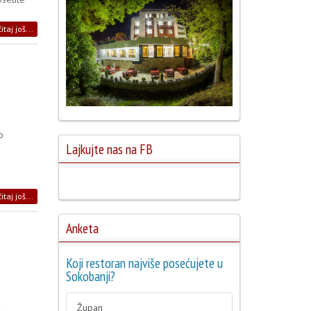
itaj još...
o
Lajkujte nas na FB
itaj još...
Anketa
Koji restoran najviše posećujete u
Sokobanji?
Župan