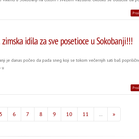
Proč
 zimska idila za sve posetioce u Sokobanji!!!
nji je danas počeo da pada sneg koji se tokom večernjih sati baš popriličn
o u
Proč
5
6
7
8
9
10
11
...
»