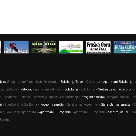
elović
- Apartmani Randjelović Sokobanja •
Sokobanja Travel
- Sokobanja •
Apartmani Sokobanja
- 
 bez troškova •
Petrovac
- apartmani petrovac •
Sokobanja
- sokobanja •
Vaučeri za odmor u Srbiji
-
j - Apartmani - Hoteli - Rezervacija smeštaja u Sokobanji •
Beograd smeštaj
- Beograd smeštaj - S
aj
- Smeštaj Vrnjačka Banja •
Kopaonik smeštaj
- Smeštaj na Kopaoniku •
Stara planina smeštaj
- S
nja, Soko Banja apartmani •
Apartmani u Beogradu
- Apartmani u Beogradu •
Smeštaj na Tari
- On
 Booking