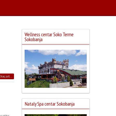
Wellness centar Soko Terme
Sokobanja
z
itaj još...
Nataly Spa centar Sokobanja
setite