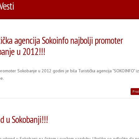
Vesti
tička agencija Sokoinfo najbolji promoter
anje u 2012!!!
 promoter Sokobanje u 2012 godini je bila Turistička agencija "SOKOINFO" i
e.
Proč
d u Sokobanji!!!
e vikend u Sokobanji na čistom i svežem vazduhu. Ukoliko se odlučite da po