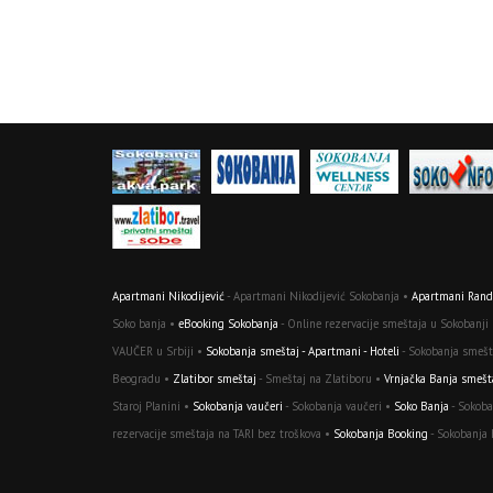
Apartmani Nikodijević
- Apartmani Nikodijević Sokobanja •
Apartmani Randj
Soko banja •
eBooking Sokobanja
- Online rezervacije smeštaja u Sokobanji
VAUČER u Srbiji •
Sokobanja smeštaj - Apartmani - Hoteli
- Sokobanja smešta
Beogradu •
Zlatibor smeštaj
- Smeštaj na Zlatiboru •
Vrnjačka Banja smešt
Staroj Planini •
Sokobanja vaučeri
- Sokobanja vaučeri •
Soko Banja
- Sokoba
rezervacije smeštaja na TARI bez troškova •
Sokobanja Booking
- Sokobanja