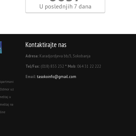
U poslednjih 7 dana
Kontaktirajte nas
Adresa:
Karadjordjeva bb/3, Sokobanja
Tel/Fax:
(018) 833 232
* Mob:
064 31 22 222
Email:
tasokoinfo@gmail.com
Apartmani
 Odmor uz
meštaj u
meštaj na
line